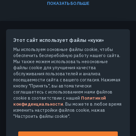
ПОКАЗАТЬ БОЛЬШЕ
Этот сайт использует файлы «куки»
ПРОДУКТЫ И РЕШЕНИЯ
Мы используем основные файлы cookie, чтобы
обеспечить бесперебойную работу нашего сайта.
ОТРАСЛИ
Мы также можем использовать неосновные
файлы cookie для улучшения качества
обслуживания пользователей и анализа
КОМПАНИЯ
посещаемости сайта с вашего согласия. Нажимая
кнопку "Принять", вы автоматически
соглашаетесь с использованием нами файлов
УЗНАТЬ БОЛЬШЕ
cookie в соответствии с нашей
Политикой
конфиденциальности
. Вы можете в любое время
изменить настройки файлов cookie, нажав
"Настроить файлы cookie".
© 2026
EOS Data Analytics,Inc.
Все права защищены.
Условия использования