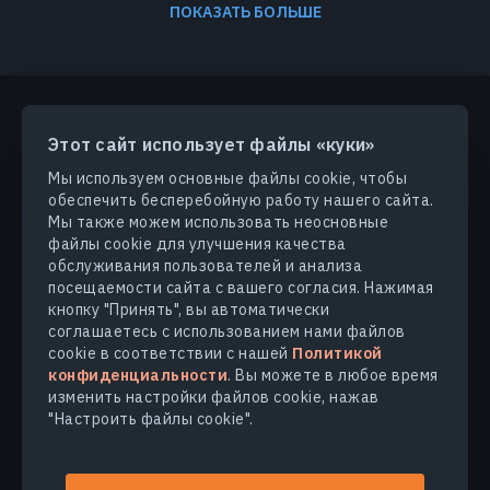
ПОКАЗАТЬ БОЛЬШЕ
Этот сайт использует файлы «куки»
ПРОДУКТЫ И РЕШЕНИЯ
Мы используем основные файлы cookie, чтобы
обеспечить бесперебойную работу нашего сайта.
ОТРАСЛИ
Мы также можем использовать неосновные
файлы cookie для улучшения качества
обслуживания пользователей и анализа
КОМПАНИЯ
посещаемости сайта с вашего согласия. Нажимая
кнопку "Принять", вы автоматически
соглашаетесь с использованием нами файлов
УЗНАТЬ БОЛЬШЕ
cookie в соответствии с нашей
Политикой
конфиденциальности
. Вы можете в любое время
изменить настройки файлов cookie, нажав
"Настроить файлы cookie".
© 2026
EOS Data Analytics,Inc.
Все права защищены.
Условия использования