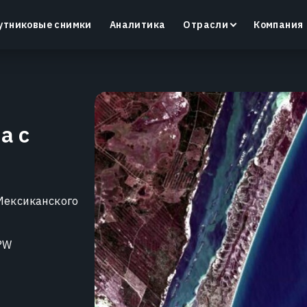
утниковые снимки
Аналитика
Отрасли
Компания
а с
Crop Monitoring
Контроль состояния посевов и полевых условий с
помощью интеллектуальной платформы для
д
точного земледелия.
Мексиканского
Узнать больше
°W