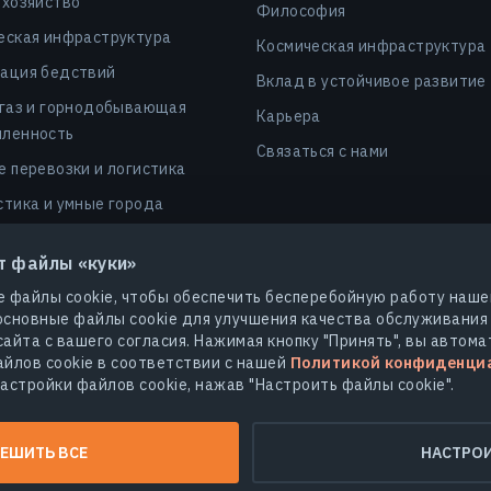
 хозяйство
Философия
еская инфраструктура
Космическая инфраструктура
ация бедствий
Вклад в устойчивое развитие
 газ и горнодобывающая
Карьера
ленность
Связаться с нами
е перевозки и логистика
стика и умные города
ы и страхование
т файлы «куки»
сность
 файлы cookie, чтобы обеспечить бесперебойную работу наше
леродные рынки и dMRV
сновные файлы cookie для улучшения качества обслуживания
айта с вашего согласия. Нажимая кнопку "Принять", вы автома
йлов cookie в соответствии с нашей
Политикой конфиденци
астройки файлов cookie, нажав "Настроить файлы cookie".
© 2026
EOS Data Analytics,Inc.
Все права защищены.
ика конфиденциальности
Не продавайте мои персональные да
ЕШИТЬ ВСЕ
НАСТРО