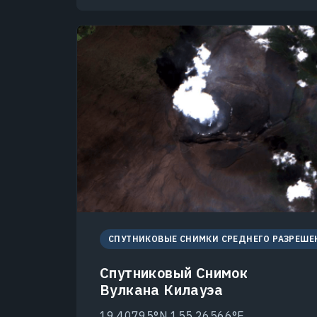
СПУТНИКОВЫЕ СНИМКИ СРЕДНЕГО РАЗРЕШЕ
Спутниковый Снимок
Вулкана Килауэа
19.40795°N 155.26566°E