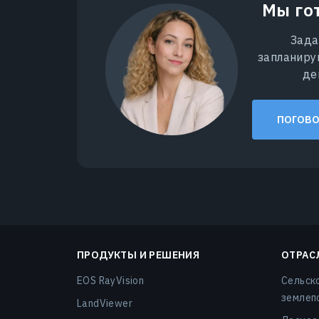
Мы го
Зада
запланиру
де
ПОГОВО
ПРОДУКТЫ И РЕШЕНИЯ
ОТРАС
EOS RayVision
Сельск
землеп
LandViewer