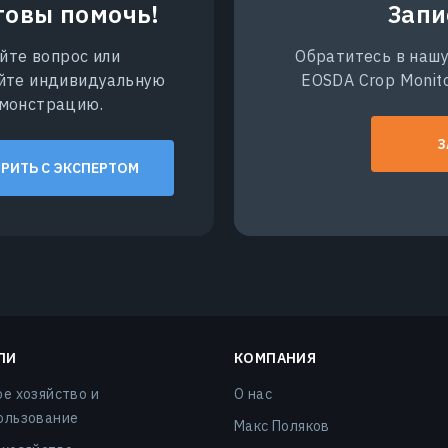
товы помочь!
Запи
йте вопрос или
Обратитесь в нашу
йте индивидуальную
EOSDA Crop Monito
монстрацию.
З
РИТЬ С ЭКСПЕРТОМ
ЛИ
КОМПАНИЯ
ое хозяйство и
О нас
ользование
Макс Поляков