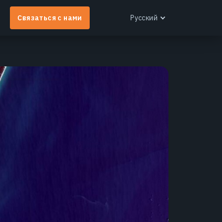
Связаться с нами
Русский
English
Español
Português
Français
EOS RayVision
Українська
Индивидуальные аналитические отчеты с
Русский
етальной визуализацией для любой отрасли.
Узнать больше