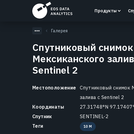
Продукты
Сп
Галерея
Спутниковый снимок
Мексиканского залив
LandViewer
Sentinel 2
Поиск, визуализация и анализ спутниковых
снимков прямо в вашем браузере.
Местоположение
Спутниковый снимок 
Узнать больше
залива с Sentinel 2
Координаты
27.31748°N 97.17407
Спутник
SENTINEL-2
Теги
10 M