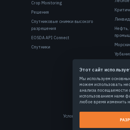
Лесное
Crop Monitoring
Критич
Решения
Ликвид
Спутниковые снимки высокого
разрешения
Нефть,
промыш
EOSDA API Connect
Морски
Спутники
Урбани
Финанс
Этот сайт используе
Безопа
Мы используем основные
Агроуг
можем использовать нео
анализа посещаемости с
использованием нами фа
любое время изменить н
Условия использования
Полит
РАЗР