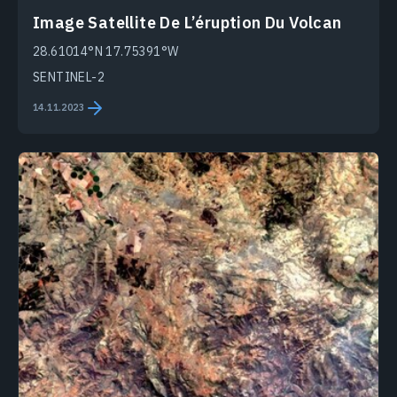
Image Satellite De L’éruption Du Volcan
28.61014°N 17.75391°W
SENTINEL-2
14.11.2023