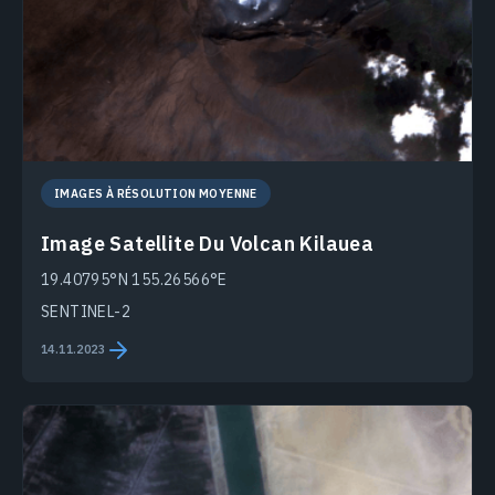
IMAGES À RÉSOLUTION MOYENNE
Image Satellite Du Volcan Kilauea
19.40795°N 155.26566°E
SENTINEL-2
14.11.2023