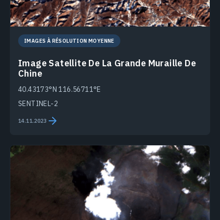
IMAGES À RÉSOLUTION MOYENNE
Image Satellite De La Grande Muraille De
Chine
40.43173°N 116.56711°E
SENTINEL-2
14.11.2023