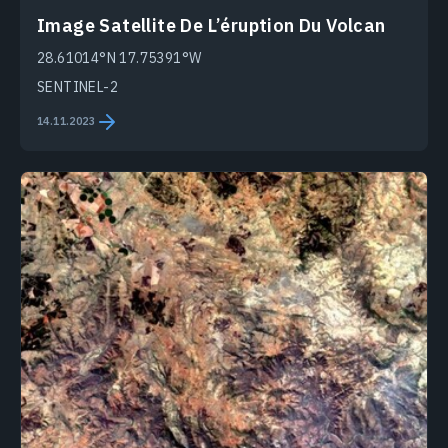
Image Satellite De L’éruption Du Volcan
28.61014°N 17.75391°W
SENTINEL-2
14.11.2023