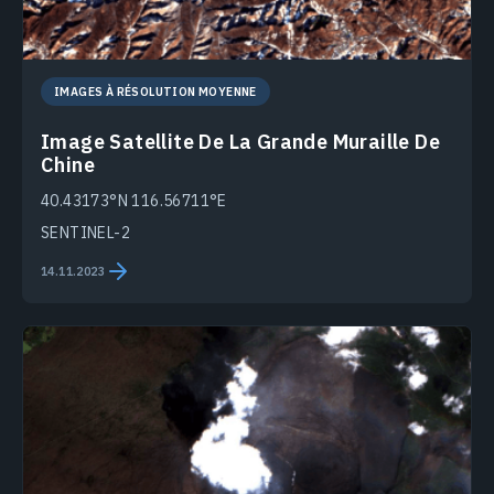
IMAGES À RÉSOLUTION MOYENNE
Image Satellite De La Grande Muraille De
Chine
40.43173°N 116.56711°E
SENTINEL-2
14.11.2023