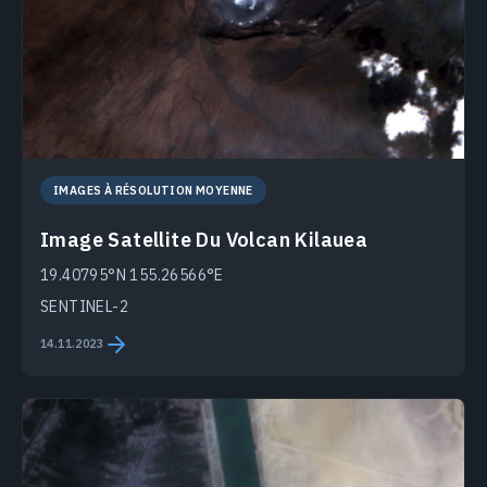
IMAGES À RÉSOLUTION MOYENNE
Image Satellite Du Volcan Kilauea
19.40795°N 155.26566°E
SENTINEL-2
14.11.2023