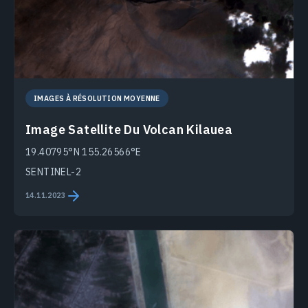
IMAGES À RÉSOLUTION MOYENNE
Image Satellite Du Volcan Kilauea
19.40795°N 155.26566°E
SENTINEL-2
14.11.2023