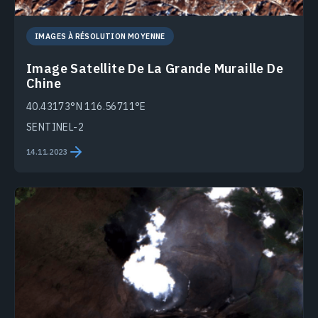
IMAGES À RÉSOLUTION MOYENNE
Image Satellite De La Grande Muraille De
Chine
40.43173°N 116.56711°E
SENTINEL-2
14.11.2023