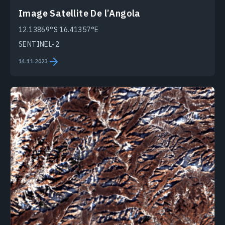
Image Satellite De l’Angola
12.13869°S 16.41357°E
SENTINEL-2
14.11.2023