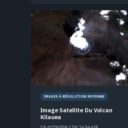
IMAGES À RÉSOLUTION MOYENNE
Image Satellite Du Volcan
Kilauea
19.40795°N 155.26566°E