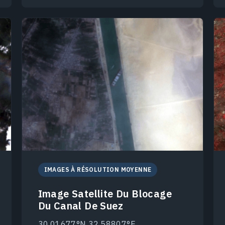
IMAGES À RÉSOLUTION MOYENNE
Image Satellite Du Blocage
Du Canal De Suez
30.01677°N 32.58807°E