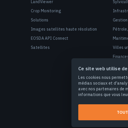
LandViewer
Sylvicul
Crop Monitoring
Infrast
Solutions
Gestion
Images satellites haute résolution
Pétrole
EOSDA API Connect
Maritim
Satellites
Villes u
Finance
Sécurit
Ce site web utilise d
Marchés
Les cookies nous permette
médias sociaux et d'analy
avec nos partenaires de m
informations que vous leur
Conditions d'utilisation
Poli
TOUT