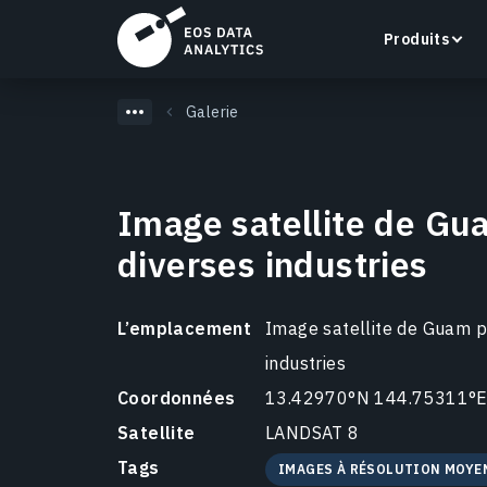
Produits
Galerie
Image satellite de Gu
LandViewer
diverses industries
Recherchez, visualisez et analysez des images
satellite directement dans votre navigateur.
L’emplacement
Image satellite de Guam p
En savoir plus
industries
Coordonnées
13.42970°N 144.75311°
Satellite
LANDSAT 8
Tags
IMAGES À RÉSOLUTION MOYE