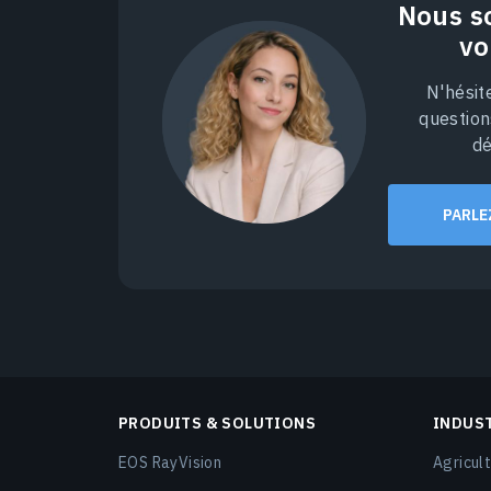
Nous s
vo
N'hésit
question
dé
PARLE
PRODUITS & SOLUTIONS
INDUS
EOS RayVision
Agricult