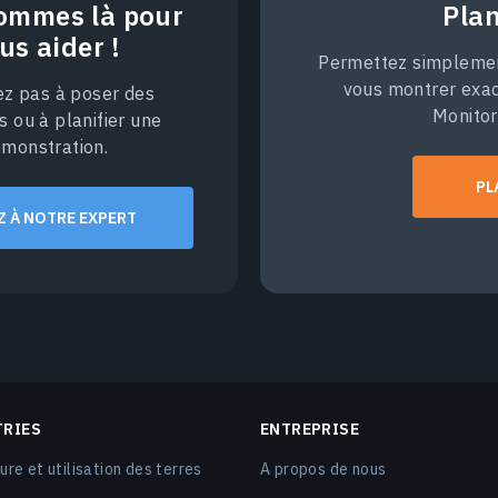
ommes là pour
Pla
us aider !
Permettez simplement
vous montrer exa
ez pas à poser des
Monitor
s ou à planifier une
monstration.
PL
Z À NOTRE EXPERT
TRIES
ENTREPRISE
ure et utilisation des terres
A propos de nous