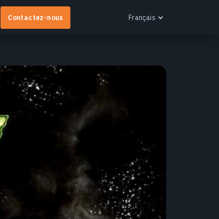
Contactez-nous
Français
English
Español
Português
Français
EOS RayVision
Українська
btenez des rapports analytiques personnalisés
Русский
vec des visualisations avancées pour tout secteur.
n savoir plus