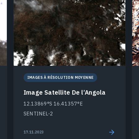
IMAGES À RÉSOLUTION MOYENNE
Image Satellite De l’Angola
12.13869°S 16.41357°E
SENTINEL-2
17.11.2023