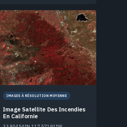
IMAGES À RÉSOLUTION MOYENNE
Image Satellite Des Incendies
En Californie
33.80454°N 117.57191°W