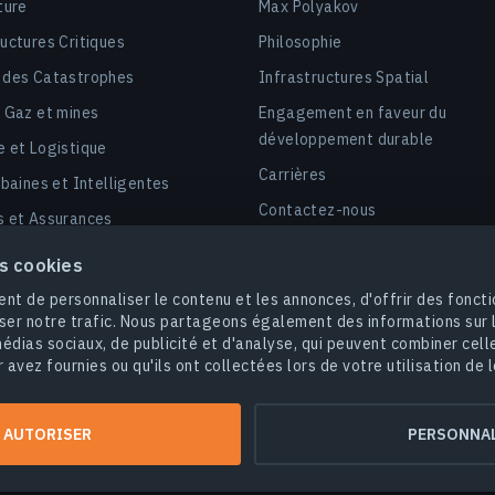
ture
Max Polyakov
ructures Critiques
Philosophie
 des Catastrophes
Infrastructures Spatial
, Gaz et mines
Engagement en faveur du
développement durable
e et Logistique
Carrières
rbaines et Intelligentes
Contactez-nous
s et Assurances
é
es cookies
 d’agrocarbures et dMRV
nt de personnaliser le contenu et les annonces, d'offrir des foncti
ser notre trafic. Nous partageons également des informations sur l'
édias sociaux, de publicité et d'analyse, qui peuvent combiner cell
 avez fournies ou qu'ils ont collectées lors de votre utilisation de l
© 2026
EOS Data Analytics,Inc.
Tous droits réservés.
tique de confidentialité
Ne vendez pas mes informations personnell
 AUTORISER
PERSONNAL