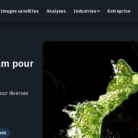
Images satellites
Analyses
Industries
Entreprise
am pour
Crop Monitoring
Suivez la santé des cultures et l’état des champs
O
grâce à une plateforme intelligente d’agriculture de
a
précision.
our diverses
En savoir plus
E
E
NNE