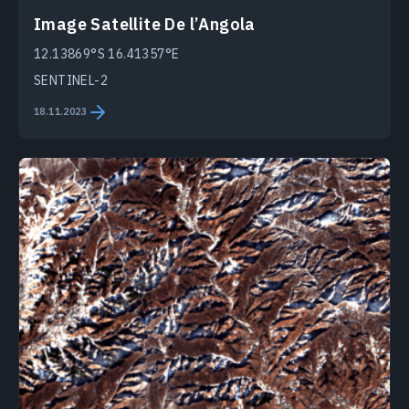
Image Satellite De l’Angola
12.13869°S 16.41357°E
SENTINEL-2
18.11.2023