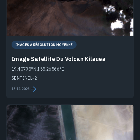
IMAGES À RÉSOLUTION MOYENNE
Image Satellite Du Volcan Kilauea
19.40795°N 155.26566°E
SENTINEL-2
18.11.2023