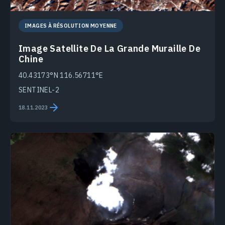
IMAGES À RÉSOLUTION MOYENNE
Image Satellite De La Grande Muraille De
Chine
40.43173°N 116.56711°E
SENTINEL-2
18.11.2023