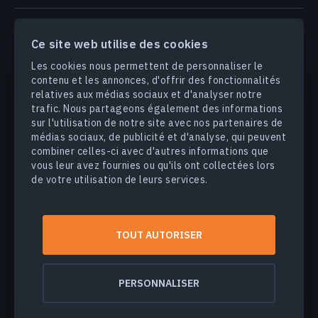
PRODUITS & SOLUTIONS
Ce site web utilise des cookies
Les cookies nous permettent de personnaliser le
INDUSTRIES
contenu et les annonces, d'offrir des fonctionnalités
relatives aux médias sociaux et d'analyser notre
trafic. Nous partageons également des informations
ENTREPRISE
sur l'utilisation de notre site avec nos partenaires de
médias sociaux, de publicité et d'analyse, qui peuvent
combiner celles-ci avec d'autres informations que
DÉCOUVRIR
vous leur avez fournies ou qu'ils ont collectées lors
de votre utilisation de leurs services.
© 2026
EOS Data Analytics,Inc.
Tous droits réservés.
TOUT AUTORISER
Conditions d'utilisation
Politique de confidentialité
Ne vendez pas mes informations personnelles
PERSONNALISER
Sécurité des données