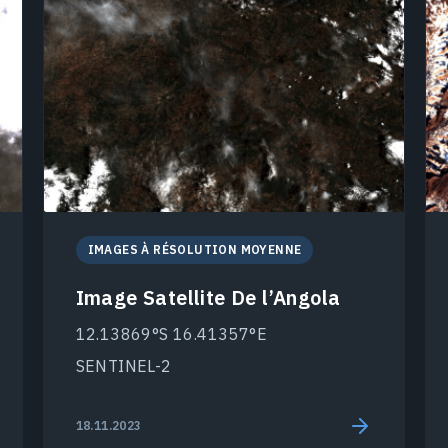
IMAGES À RÉSOLUTION MOYENNE
Image Satellite De l’Angola
12.13869°S 16.41357°E
SENTINEL-2
18.11.2023