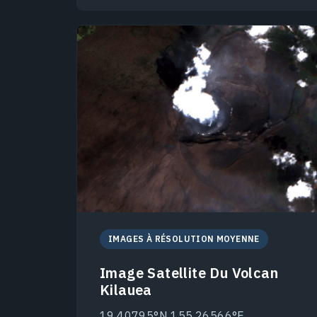
IMAGES À RÉSOLUTION MOYENNE
Image Satellite Du Volcan
Kilauea
19.40795°N 155.26566°E