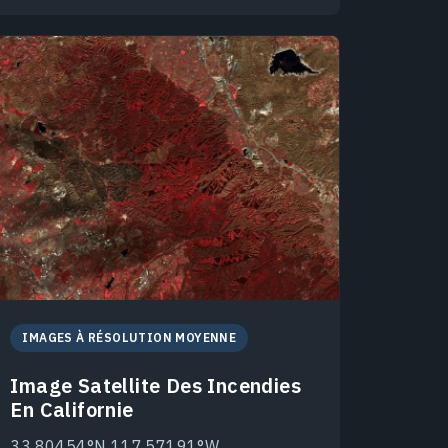
IMAGES À RÉSOLUTION MOYENNE
Image Satellite Des Incendies
En Californie
33.80454°N 117.57191°W