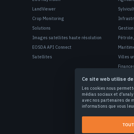
LandViewer
Sylvicul
Crop Monitoring
Infrast
Solutions
Gestion
Images satellites haute résolution
Pétrole
EOSDA API Connect
Maritim
Satellites
Villes u
Finance
Sécurit
Ce site web utilise d
Marchés
Les cookies nous permette
médias sociaux et d'analy
avec nos partenaires de m
informations que vous leur
Conditions d'utilisation
Poli
TOUT