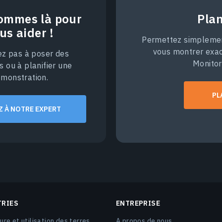
ommes là pour
Pla
us aider !
Permettez simplement
vous montrer exa
ez pas à poser des
Monitor
s ou à planifier une
monstration.
PL
Z À NOTRE EXPERT
TRIES
ENTREPRISE
ure et utilisation des terres
A propos de nous