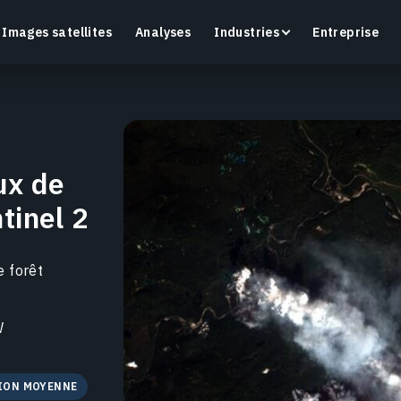
Images satellites
Analyses
Industries
Entreprise
ux de
Crop Monitoring
tinel 2
Suivez la santé des cultures et l’état des champs
O
grâce à une plateforme intelligente d’agriculture de
a
précision.
e forêt
En savoir plus
E
W
ION MOYENNE