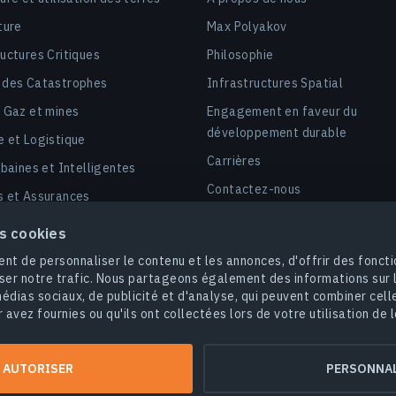
ture
Max Polyakov
ructures Critiques
Philosophie
 des Catastrophes
Infrastructures Spatial
, Gaz et mines
Engagement en faveur du
développement durable
e et Logistique
Carrières
rbaines et Intelligentes
Contactez-nous
s et Assurances
é
es cookies
 d’agrocarbures et dMRV
nt de personnaliser le contenu et les annonces, d'offrir des foncti
ser notre trafic. Nous partageons également des informations sur l'
édias sociaux, de publicité et d'analyse, qui peuvent combiner cell
 avez fournies ou qu'ils ont collectées lors de votre utilisation de l
© 2026
EOS Data Analytics,Inc.
Tous droits réservés.
tique de confidentialité
Ne vendez pas mes informations personnell
 AUTORISER
PERSONNAL