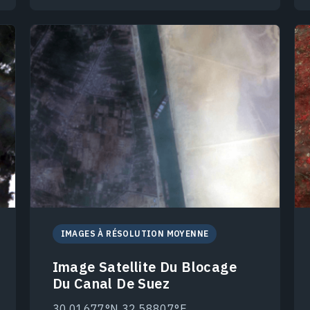
IMAGES À RÉSOLUTION MOYENNE
Image Satellite Du Blocage
Du Canal De Suez
30.01677°N 32.58807°E