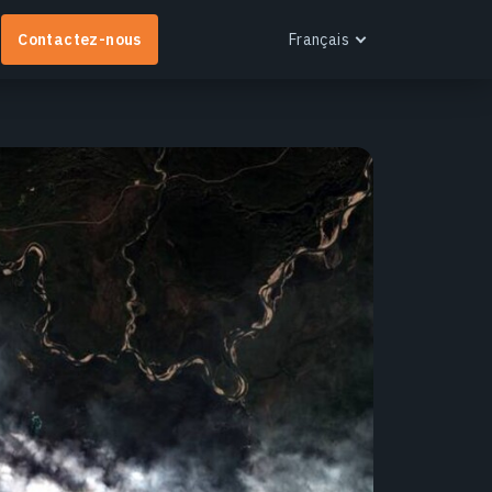
Contactez-nous
Français
English
Español
Português
Français
EOS RayVision
Українська
btenez des rapports analytiques personnalisés
Русский
vec des visualisations avancées pour tout secteur.
n savoir plus