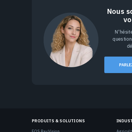
Nous s
vo
N'hésit
question
dé
PARLE
PRODUITS & SOLUTIONS
INDUS
EOS RayVision
Agricult