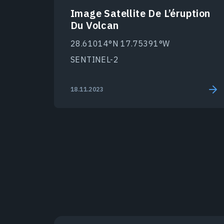
Image Satellite De L’éruption
Du Volcan
28.61014°N 17.75391°W
SENTINEL-2
18.11.2023