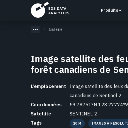
Produits
Galerie
Image satellite des fe
LandViewer
forêt canadiens de Sen
Recherchez, visualisez et analysez des images
satellite directement dans votre navigateur.
L’emplacement
Image satellite des feux d
En savoir plus
canadiens de Sentinel 2
Coordonnées
59.78751°N 128.27774°
Satellite
SENTINEL-2
Tags
10 M
IMAGES À RÉSOLUT