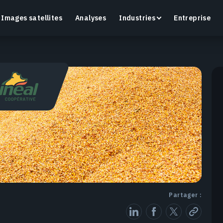
Images satellites
Analyses
Industries
Entreprise
Crop Monitoring
Suivez la santé des cultures et l’état des champs
O
grâce à une plateforme intelligente d’agriculture de
a
précision.
En savoir plus
E
Partager :