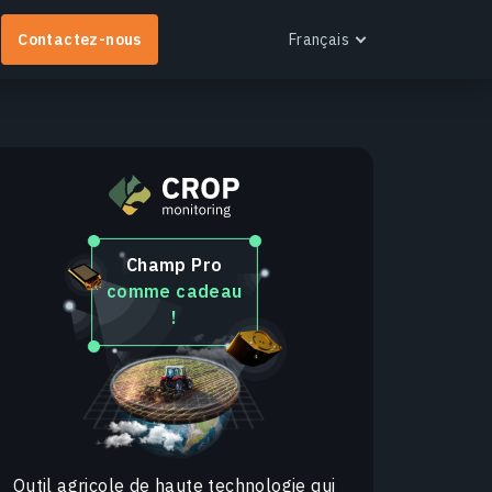
Contactez-nous
Français
Français
EOS RayVision
btenez des rapports analytiques personnalisés
Champ Pro
vec des visualisations avancées pour tout secteur.
comme cadeau
!
n savoir plus
Outil agricole de haute technologie qui