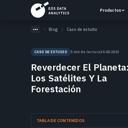
Productos
Blog
Caso de estudio
CASO DE ESTUDIO
5 min de lectura
30.08.2023
LandViewer
Reverdecer El Planeta
Busca, visualiza y analiza imágenes satelitales
directamente en tu navegador.
Los Satélites Y La
Forestación
Más información
TABLA DE CONTENIDOS