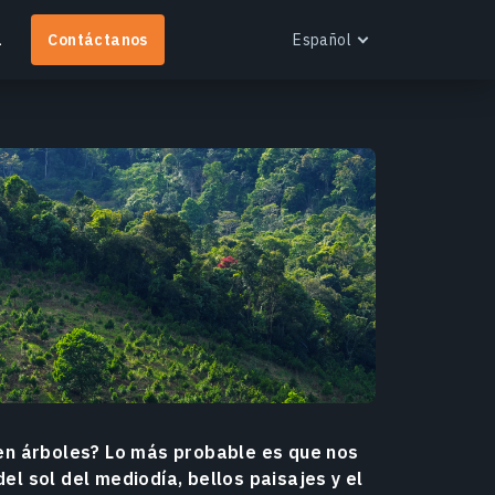
a
Contáctanos
Español
English
Español
Українська
Русский
EOS RayVision
btén informes analíticos personalizados con
isualización avanzada para cualquier industria.
ás información
en árboles? Lo más probable es que nos
 sol del mediodía, bellos paisajes y el