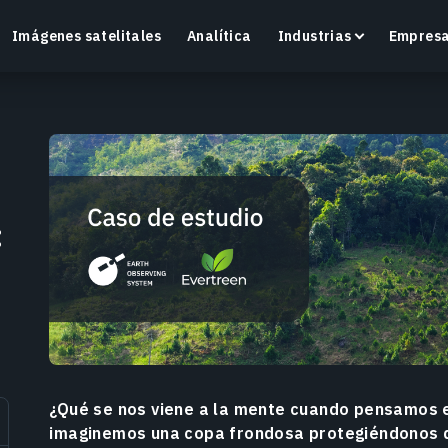
Imágenes satelitales
Analítica
Industrias
Empres
Crop Monitoring
:
Supervisa la salud de los cultivos y las condiciones
O
del campo con una plataforma inteligente de
v
agricultura de precisión.
Más información
M
¿Qué se nos viene a la mente cuando pensamos 
imaginemos una copa frondosa protegiéndonos del