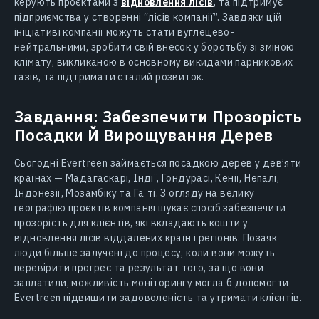
керують проєктами з
відновлення лісів
, та підтримує
підприємства у створенні “лісів компанії”. Завдяки цій
ініціативі компанії можуть стати вуглецево-
нейтральними, зробити свій внесок у боротьбу зі зміною
клімату, викликаною в основному викидами парникових
газів, та підтримати сталий розвиток.
Завдання: Забезпечити Прозорість
Посадки Й Вирощування Дерев
Сьогодні Evertreen займається посадкою дерев у дев’яти
країнах — Мадагаскарі, Індії, Гондурасі, Кенії, Непалі,
Індонезії, Мозамбіку та Гаїті. З огляду на велику
географію проєктів компанія шукає спосіб забезпечити
прозорість для клієнтів, які вкладають кошти у
відновлення лісів віддалених країн і регіонів. Позаяк
люди більше залучені до процесу, коли вони можуть
перевірити прогрес та результат того, за що вони
заплатили, можливість моніторингу могла б допомогти
Evertreen підвищити задоволеність та утримати клієнтів.