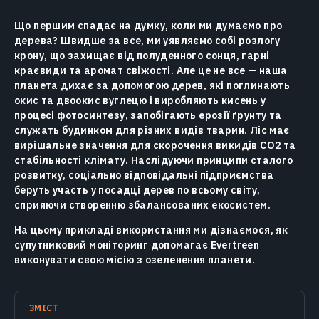
Що першим спадає на думку, коли ми думаємо про
дерева? Швидше за все, ми уявляємо собі розлогу
крону, що захищає від полуденного сонця, гарні
краєвиди та аромат свіжості. Але це не все — наша
планета дихає за допомогою дерев, які поглинають
окис та двоокис вуглецю і виробляють кисень у
процесі фотосинтезу, запобігають ерозії ґрунту та
служать будинком для різних видів тварин. Ліс має
вирішальне значення для скорочення викидів CO2 та
стабільності клімату. Наслідуючи принципи сталого
розвитку, соціально відповідальні підприємства
беруть участь у посадці дерев по всьому світу,
сприяючи створенню збалансованих екосистем.
На цьому прикладі використання ми дізнаємося, як
супутниковий моніторинг допомагає Evertreen
виконувати свою місію з озеленення планети.
ЗМІСТ