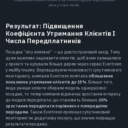
змін у стані полів.
Результат: Підвищення
Коефіцієнта Утримання Клієнтів І
Числа Передплатників
Посадка “лісу компанії” — це довгостроковий захід. Тому
дуже важливо зацікавити клієнтів, щоб вони залишалися
у проєкті та купували більше дерев через сервіс Evertreen
у майбутньому. Впроваджуючи можливості супутникового
моніторингу, компанія Evertreen помітила
збільшення
показника утримання клієнтів до 15%
. Більше того,
якщо раніше клієнти обирали модель одноразової
посадки, то тепер компанія відзначає зростання інтересу
до моделі передплати, що становить близько
20%
зростання передплати порівняно з попередніми
періодами
. Також Evertreen пропонує супутниковий
моніторинг як додаткову послугу, що значно покращує
результати продажу.