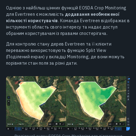
Однією з найбільш цінних функцій EOSDA Crop Monitoring
для Evertreen є можливість
додавання необмеженої
кількості користувачів
. Команда Evertreen відображає в
інструменті область свого інтересу та надає доступ
обраним користувачам із правами спостерігача.
Для контролю стану дерев Evertreen та її клієнти
переважно використовують функцію Split View
(Поділений екран) у вкладці Monitoring, де вони можуть
порівняти стан поля за різні дати.
Розділений екран EOSDA Crop Monitoring для відстеження