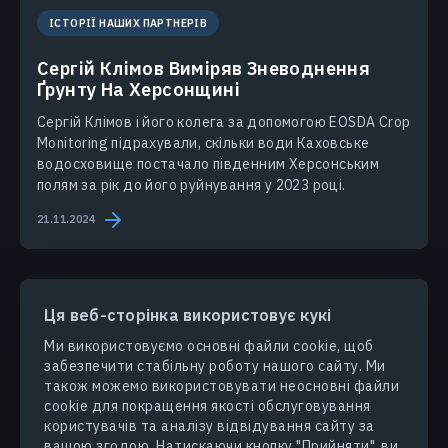
ІСТОРІЇ НАШИХ ПАРТНЕРІВ
Сергій Клімов Виміряв Зневоднення
Ґрунту На Херсонщині
Сергій Клімов і його колега за допомогою EOSDA Crop
Monitoring підрахували, скільки води Каховське
водосховище постачало південним Херсонським
полям за рік до його руйнування у 2023 році.
21.11.2024
Ця веб-сторінка використовує кукі
Ми використовуємо основні файли cookie, щоб
забезпечити стабільну роботу нашого сайту. Ми
ПРОДУКТИ ТА РІШЕННЯ
також можемо використовувати неосновні файли
cookie для покращення якості обслуговування
ГАЛУЗІ
користувачів та аналізу відвідування сайту за
вашою згодою. Натискаючи кнопку "Прийняти", ви