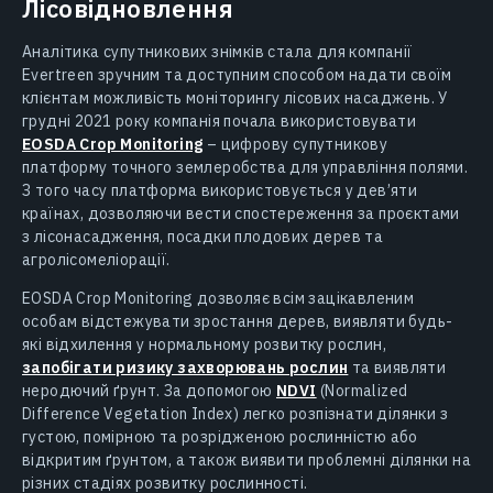
Лісовідновлення
Аналітика супутникових знімків стала для компанії
Evertreen зручним та доступним способом надати своїм
клієнтам можливість моніторингу лісових насаджень. У
грудні 2021 року компанія почала використовувати
EOSDA Crop Monitoring
– цифрову супутникову
платформу точного землеробства для управління полями.
З того часу платформа використовується у дев’яти
країнах, дозволяючи вести спостереження за проєктами
з лісонасадження, посадки плодових дерев та
агролісомеліорації.
EOSDA Crop Monitoring дозволяє всім зацікавленим
особам відстежувати зростання дерев, виявляти будь-
які відхилення у нормальному розвитку рослин,
запобігати ризику захворювань рослин
та виявляти
неродючий ґрунт. За допомогою
NDVI
(Normalized
Difference Vegetation Index) легко розпізнати ділянки з
густою, помірною та розрідженою рослинністю або
відкритим ґрунтом, а також виявити проблемні ділянки на
різних стадіях розвитку рослинності.