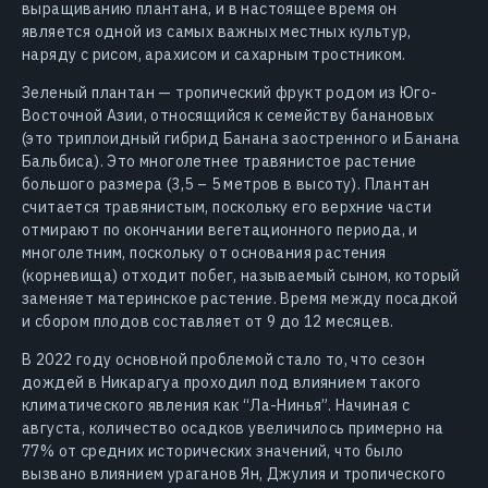
выращиванию плантана, и в настоящее время он
является одной из самых важных местных культур,
наряду с рисом, арахисом и сахарным тростником.
Зеленый плантан — тропический фрукт родом из Юго-
Восточной Азии, относящийся к семейству банановых
(это триплоидный гибрид Банана заостренного и Банана
Бальбиса). Это многолетнее травянистое растение
большого размера (3,5 – 5 метров в высоту). Плантан
считается травянистым, поскольку его верхние части
отмирают по окончании вегетационного периода, и
многолетним, поскольку от основания растения
(корневища) отходит побег, называемый сыном, который
заменяет материнское растение. Время между посадкой
и сбором плодов составляет от 9 до 12 месяцев.
В 2022 году основной проблемой стало то, что сезон
дождей в Никарагуа проходил под влиянием такого
климатического явления как “Ла-Нинья”. Начиная с
августа, количество осадков увеличилось примерно на
77% от средних исторических значений, что было
вызвано влиянием ураганов Ян, Джулия и тропического