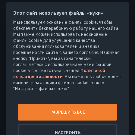
Этот сайт использует файлы «куки»
ПРОДУКТЫ И РЕШЕНИЯ
Мы используем основные файлы cookie, чтобы
обеспечить бесперебойную работу нашего сайта.
ОТРАСЛИ
Мы также можем использовать неосновные
файлы cookie для улучшения качества
обслуживания пользователей и анализа
КОМПАНИЯ
посещаемости сайта с вашего согласия. Нажимая
кнопку "Принять", вы автоматически
соглашаетесь с использованием нами файлов
УЗНАТЬ БОЛЬШЕ
cookie в соответствии с нашей
Политикой
конфиденциальности
. Вы можете в любое время
изменить настройки файлов cookie, нажав
"Настроить файлы cookie".
© 2026
EOS Data Analytics,Inc.
Все права защищены.
Условия использования
РАЗРЕШИТЬ ВСЕ
Политика конфиденциальности
Не продавайте мои персональные данные
НАСТРОИТЬ
Безопасность данных