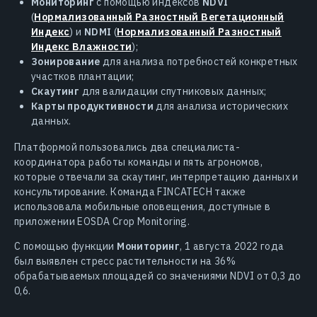
Мониторинг
с помощью индексов
NDVI
(
Нормализованный Разностный Вегетационный
Индекс
) и
NDMI
(
Нормализованный Разностный
Индекс Влажности
);
Зонирование
для анализа потребностей конкретных
участков плантации;
Скаутинг
для валидации спутниковых данных;
Карты продуктивности
для анализа исторических
данных.
Платформой пользовались два специалиста-
координатора работы команды и пять агрономов,
которые отвечали за скаутинг, интерпретацию данных и
консультирование. Команда FINCATECH также
использовала мобильные оповещения, доступные в
приложении EOSDA Crop Monitoring.
С помощью функции
Мониторинг
, 1 августа 2022 года
был выявлен стресс растительности на 36%
обрабатываемых площадей со значениями NDVI от 0,3 до
0,6.