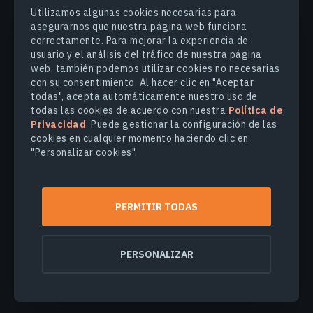
PRODUCTOS Y SOLUCIONES
Utilizamos algunas cookies necesarias para
asegurarnos que nuestra página web funciona
correctamente. Para mejorar la experiencia de
INDUSTRIAS
usuario y el análisis del tráfico de nuestra página
web, también podemos utilizar cookies no necesarias
con su consentimiento. Al hacer clic en "Aceptar
COMPANY
todas", acepta automáticamente nuestro uso de
todas las cookies de acuerdo con nuestra
Política de
Privacidad
. Puede gestionar la configuración de las
EXPLORE
cookies en cualquier momento haciendo clic en
"Personalizar cookies".
© 2026
EOS Data Analytics,Inc.
Todos los derechos reservados.
PERMITIR TODAS
Términos de uso
Política de privacidad
No venda mi información personal
PERSONALIZAR
Seguridad de los datos