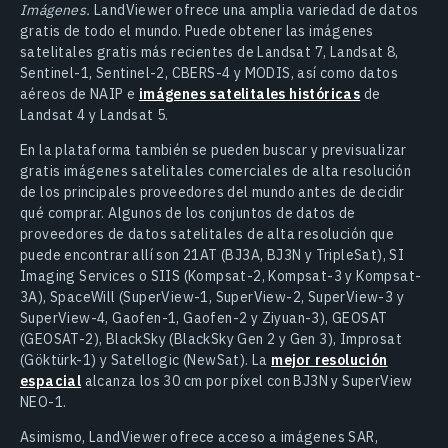
Imágenes.
LandViewer ofrece una amplia variedad de datos
gratis de todo el mundo. Puede obtener las imágenes
satelitales gratis más recientes de Landsat 7, Landsat 8,
Sentinel-1, Sentinel-2, CBERS-4 y MODIS, así como datos
aéreos de NAIP e
imágenes satelitales históricas
de
Landsat 4 y Landsat 5.
En la plataforma también se pueden buscar y previsualizar
gratis imágenes satelitales comerciales de alta resolución
de los principales proveedores del mundo antes de decidir
qué comprar. Algunos de los conjuntos de datos de
proveedores de datos satelitales de alta resolución que
puede encontrar allí son 21AT (BJ3A, BJ3N y TripleSat), SI
Imaging Services o SIIS (Kompsat-2, Kompsat-3 y Kompsat-
3A), SpaceWill (SuperView-1, SuperView-2, SuperView-3 y
SuperView-4, Gaofen-1, Gaofen-2 y Ziyuan-3), GEOSAT
(GEOSAT-2), BlackSky (BlackSky Gen 2 y Gen 3), Improsat
(Göktürk-1) y Satellogic (NewSat). La
mejor resolución
espacial
alcanza los 30 cm por píxel con BJ3N y SuperView
NEO-1.
Asimismo, LandViewer ofrece acceso a imágenes SAR,