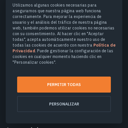
almacenamiento sin renunciar a la información que
Utilizamos algunas cookies necesarias para
necesita para su proyecto.
asegurarnos que nuestra página web funciona
correctamente. Para mejorar la experiencia de
Lea siempre los límites de resolución, las restricciones de
usuario y el análisis del tráfico de nuestra página
licencia y las condiciones de servicio del proveedor para
web, también podemos utilizar cookies no necesarias
asegurarse de que el uso que pretende dar a los datos
con su consentimiento. Al hacer clic en "Aceptar
cumple con los parámetros aceptables. Seguir las pautas
todas", acepta automáticamente nuestro uso de
anteriores le ayudará a elegir los mejores proveedores de
todas las cookies de acuerdo con nuestra
Política de
imágenes satelitales gratis para sus necesidades.
Privacidad
. Puede gestionar la configuración de las
cookies en cualquier momento haciendo clic en
Referencias
"Personalizar cookies".
Potere, D. (2008, December 8). Horizontal Positional
PERMITIR TODAS
Accuracy of Google Earth's High-Resolution Imagery
Archive. Sensors (Basel), 8(12):7973–7981.
↑
Publicación científica
PERSONALIZAR