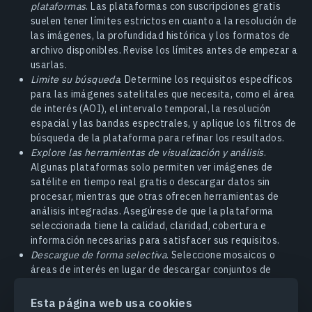
plataformas
. Las plataformas con suscripciones gratis
suelen tener límites estrictos en cuanto a la resolución de
las imágenes, la profundidad histórica y los formatos de
archivo disponibles. Revise los límites antes de empezar a
usarlas.
Limite su búsqueda
. Determine los requisitos específicos
para las imágenes satelitales que necesita, como el área
de interés (AOI), el intervalo temporal, la resolución
espacial y las bandas espectrales, y aplique los filtros de
búsqueda de la plataforma para refinar los resultados.
Explore las herramientas de visualización y análisis
.
Algunas plataformas solo permiten ver imágenes de
satélite en tiempo real gratis o descargar datos sin
procesar, mientras que otras ofrecen herramientas de
análisis integradas. Asegúrese de que la plataforma
seleccionada tiene la calidad, claridad, cobertura e
información necesarias para satisfacer sus requisitos.
Descargue de forma selectiva
. Seleccione mosaicos o
áreas de interés en lugar de descargar conjuntos de
datos satelitales completos de gran tamaño. Al filtrar
los datos irrelevantes, podrá ahorrar tiempo y espacio de
Esta página web usa cookies