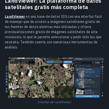
LandViewer: La plataforma de datos
Sacar partido a las plataformas con imágenes
satelitales gratis más completa
satelitales gratis
LandViewer
es una base de datos SIG con una interfaz fácil
de manejar que da acceso a imágenes satelitales gratis de
las fuentes de datos abiertas más utilizadas y ofrece
previsualizaciones gratis de imágenes satelitales de alta
resolución, lo que le permite seleccionar y pedir sólo las que
necesita. También cuenta con numerosas herramientas de
análisis.
Interfaz de LandViewer.