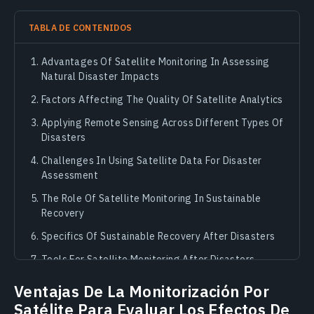
TABLA DE CONTENIDOS
Advantages Of Satellite Monitoring In Assessing
Natural Disaster Impacts
Factors Affecting The Quality Of Satellite Analytics
Applying Remote Sensing Across Different Types Of
Disasters
Challenges In Using Satellite Data For Disaster
Assessment
The Role Of Satellite Monitoring In Sustainable
Recovery
Specifics Of Sustainable Recovery After Disasters
Tools For Satellite Monitoring After Disasters
Sustainable Recovery: Past, Present, Future
Ventajas De La Monitorización Por
Satélite Para Evaluar Los Efectos De