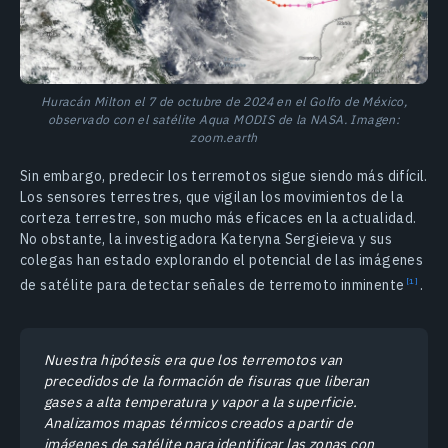
Huracán Milton el 7 de octubre de 2024 en el Golfo de México,
observado con el satélite Aqua MODIS de la NASA. Imagen:
zoom.earth
Sin embargo, predecir los terremotos sigue siendo más difícil.
Los sensores terrestres, que vigilan los movimientos de la
corteza terrestre, son mucho más eficaces en la actualidad.
No obstante, la investigadora Kateryna Sergieieva y sus
colegas han estado explorando el potencial de las imágenes
de satélite para detectar señales de terremoto
inminente
.
Nuestra hipótesis era que los terremotos van
precedidos de la formación de fisuras que liberan
gases a alta temperatura y vapor a la superficie.
Analizamos mapas térmicos creados a partir de
imágenes de satélite para identificar las zonas con