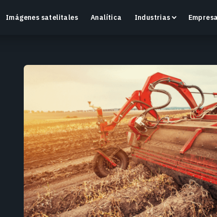
Imágenes satelitales
Analítica
Industrias
Empres
Crop Monitoring
Supervisa la salud de los cultivos y las condiciones
O
del campo con una plataforma inteligente de
v
agricultura de precisión.
Más información
M