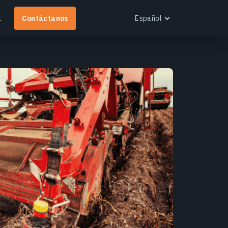
a
Contáctanos
Español
English
Español
Português
Українська
EOS RayVision
Русский
btén informes analíticos personalizados con
isualización avanzada para cualquier industria.
ás información