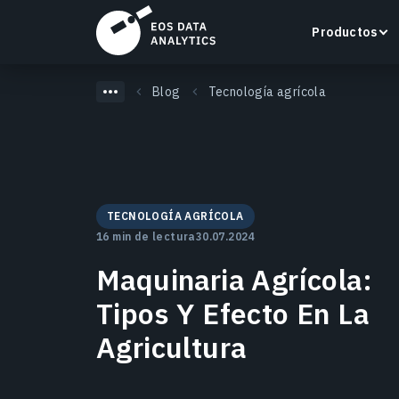
Productos
Blog
Tecnología agrícola
LandViewer
Busca, visualiza y analiza imágenes satelitales
TECNOLOGÍA AGRÍCOLA
directamente en tu navegador.
16 min de lectura
30.07.2024
Maquinaria Agrícola:
Más información
Tipos Y Efecto En La
Agricultura