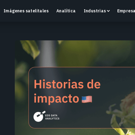
Imágenes satelitales
Analítica
Industrias
Empres
Crop Monitoring
Supervisa la salud de los cultivos y las condiciones
O
del campo con una plataforma inteligente de
v
agricultura de precisión.
Más información
M
a