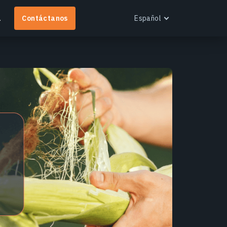
a
Contáctanos
Español
English
Español
Português
Français
EOS RayVision
Українська
btén informes analíticos personalizados con
Русский
isualización avanzada para cualquier industria.
ás información