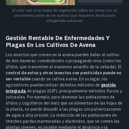
El color rojo en el mapa de vegetación indica las zonas con un
crecimiento pobre de los cultivos que requieren fertilización
nitrogenada adicional.
Gestión Rentable De Enfermedades Y
Plagas En Los Cultivos De Avena
Los insectos que crecen en la avena pueden dañar el cultivo
de dos maneras: comiéndoselo o propagando virus (como los
áfidos, que transmiten el enanismo amarillo de la cebada). El
control de estos y otros insectos con pesticidas puede no
ser rentable
cuando se cultiva avena. En su lugar, los
agricultores pueden utilizar distintos métodos de
gestión
integrada
de plagas (GIP), principalmente métodos físicos y
culturales. Por ejemplo, para disminuir las poblaciones de
áfidos y cogolleros del maíz que se alimentan de las hojas de
la planta, se puede disuadir a las plagas con pulverizaciones
de agua a alta presión. La reducción de las poblaciones de
chinches pardas marmoradas y elatéridos, que se comen las
plantas jóvenes, es posible mediante el desbroce y la