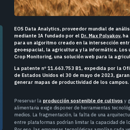
EOS Data Analytics, proveedor mundial de análi
mediante IA fundado por el
Dr. Max Polyakov
, h
para un algoritmo creado en la intersección entr
geoespacial, la agricultura y la informática. Lo
Crop Monitoring, una solución web para la agricul
La patente nº 11.663.753 B1, expedida por la Of
de Estados Unidos el 30 de mayo de 2023, garan
generar mapas de productividad de los campos.
Preservar la
producción sostenible de cultivos
y g
alimentaria exige disponer de herramientas tecnológi
medios. La fragmentación, la falta de una arquitectu
entre plataformas podrían limitar la capacidad de l
Por eso, las empresas tecnológicas amplían cada ve