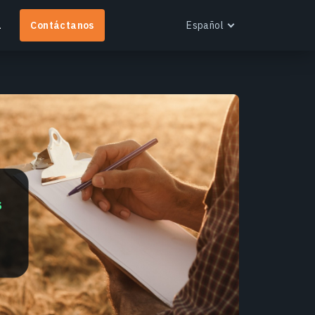
a
Contáctanos
Español
English
Español
Português
Français
EOS RayVision
Українська
btén informes analíticos personalizados con
Русский
isualización avanzada para cualquier industria.
ás información