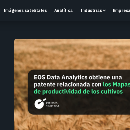
Imágenes satelitales
Analítica
Industrias
Empres
Crop Monitoring
Supervisa la salud de los cultivos y las condiciones
O
del campo con una plataforma inteligente de
v
agricultura de precisión.
Más información
M