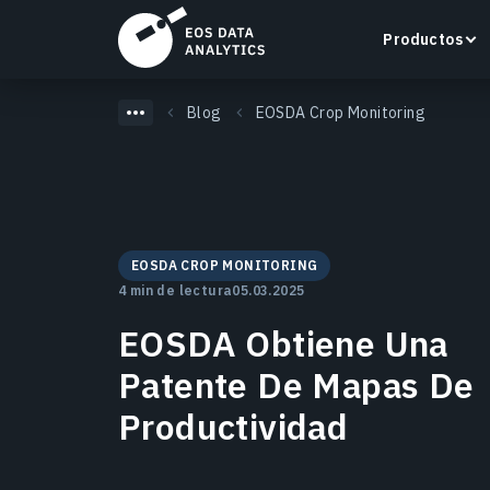
Productos
Blog
EOSDA Crop Monitoring
LandViewer
Busca, visualiza y analiza imágenes satelitales
EOSDA CROP MONITORING
directamente en tu navegador.
4 min de lectura
05.03.2025
EOSDA Obtiene Una
Más información
Patente De Mapas De
Productividad