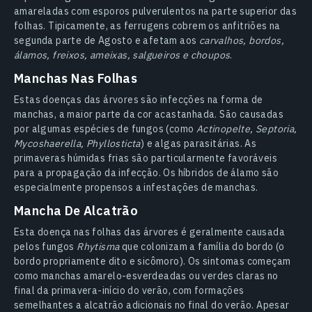
amareladas com esporos pulverulentos na parte superior das
folhas. Tipicamente, as ferrugens cobrem os anfitriões na
segunda parte de Agosto e afetam aos
carvalhos, bordos,
álamos, freixos, ameixas, salgueiros e choupos
.
Manchas Nas Folhas
Estas doenças das árvores são infecções na forma de
manchas, a maior parte da cor acastanhada. São causadas
por algumas espécies de fungos (como
Actinopelte, Septoria,
Mycoshaerella, Phyllosticta
) e algas parasitárias. As
primaveras húmidas frias são particularmente favoráveis
para a propagação da infecção. Os híbridos de álamo são
especialmente propensos a infestações de manchas.
Mancha De Alcatrão
Esta doença nas folhas das árvores é geralmente causada
pelos fungos
Rhytisma
que colonizam a família do bordo (o
bordo propriamente dito e sicômoro). Os sintomas começam
como manchas amarelo-esverdeadas ou verdes claras no
final da primavera-início do verão, com formações
semelhantes a alcatrão adicionais no final do verão. Apesar