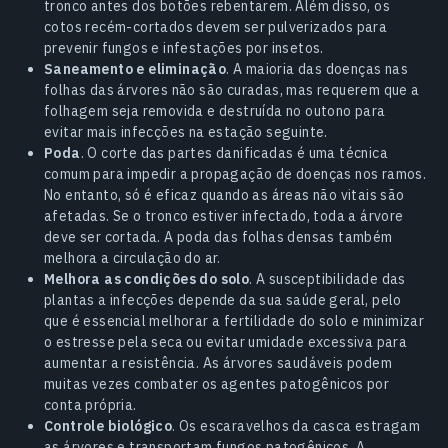
tronco antes dos botões rebentarem. Além disso, os
cotos recém-cortados devem ser pulverizados para
prevenir fungos e infestações por insetos.
Saneamento e eliminação
. A maioria das doenças nas
folhas das árvores não são curadas, mas requerem que a
folhagem seja removida e destruída no outono para
evitar mais infecções na estação seguinte.
Poda
. O corte das partes danificadas é uma técnica
comum para impedir a propagação de doenças nos ramos.
No entanto, só é eficaz quando as áreas não vitais são
afetadas. Se o tronco estiver infectado, toda a árvore
deve ser cortada. A poda das folhas densas também
melhora a circulação do ar.
Melhora as condições do solo
. A susceptibilidade das
plantas a infecções depende da sua saúde geral, pelo
que é essencial melhorar a fertilidade do solo e minimizar
o estresse pela seca ou evitar umidade excessiva para
aumentar a resistência. As árvores saudáveis podem
muitas vezes combater os agentes patogênicos por
conta própria.
Controle biológico
. Os escaravelhos da casca estragam
as árvores e transportam fungos patogênicos. A