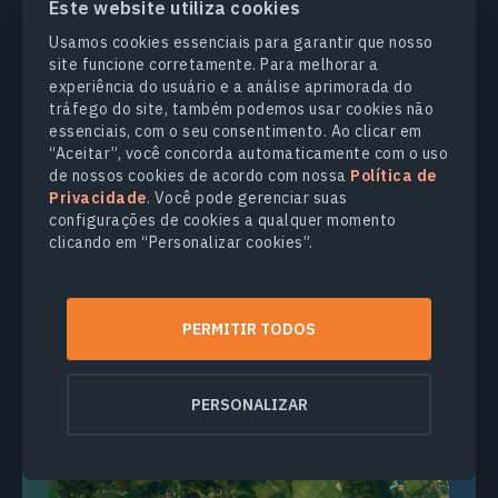
Este website utiliza cookies
Usamos cookies essenciais para garantir que nosso
site funcione corretamente. Para melhorar a
experiência do usuário e a análise aprimorada do
tráfego do site, também podemos usar cookies não
SILVICULTURA
essenciais, com o seu consentimento. Ao clicar em
“Aceitar”, você concorda automaticamente com o uso
Manejo Florestal Sustentável E Suas
de nossos cookies de acordo com nossa
Política de
Práticas
Privacidade
. Você pode gerenciar suas
configurações de cookies a qualquer momento
clicando em “Personalizar cookies”.
Monitore a saúde das florestas e as mudanças na
cobertura vegetal com satélites e análises
atualizadas.
PERMITIR TODOS
PERSONALIZAR