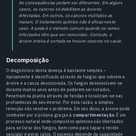
As consequências podem ser diferentes. Em alguns
casos, os cancros só debilitam as árvores
infectadas. Em outros, os cancros múltiplos as
matam. O tratamento químico não é eficaz neste
caso. A poda é o método comum quando os ramos
infectados têm que ser removidos. Contudo, a
árvore inteira é cortada se houver cancros no caule.
Decomposição
O diagnóstico desta doença é bastante simples –
tipicamente é identificado através de fungos que cobrem a
árvore e a casca descolorada. Os fungos desenvolvem-se
durante muitos anos antes de poderem ser notados.
Penetram na planta através de feridas e localizam-se nas
profundezas do seu interior. Por esta razão, a simples
remoção não resolve o problema. Em vez disso, a árvore pode
combater por si própria graças à
compartimentação
. É um
processo natural onde compostos químicos são libertados
para se livrar dos fungos, bem como para tapar o tecido
vascular e gerar calos. O sucesso depende da capacidade