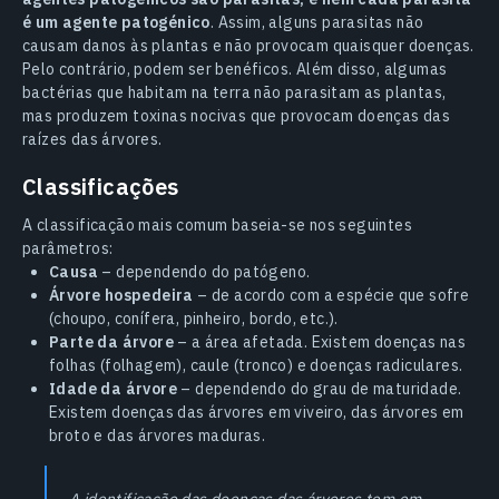
é um agente patogénico
. Assim, alguns parasitas não
causam danos às plantas e não provocam quaisquer doenças.
Pelo contrário, podem ser benéficos. Além disso, algumas
bactérias que habitam na terra não parasitam as plantas,
mas produzem toxinas nocivas que provocam doenças das
raízes das árvores.
Classificações
A classificação mais comum baseia-se nos seguintes
parâmetros:
Causa
– dependendo do patógeno.
Árvore hospedeira
– de acordo com a espécie que sofre
(choupo, conífera, pinheiro, bordo, etc.).
Parte da árvore
– a área afetada. Existem doenças nas
folhas (folhagem), caule (tronco) e doenças radiculares.
Idade da árvore
– dependendo do grau de maturidade.
Existem doenças das árvores em viveiro, das árvores em
broto e das árvores maduras.
A identificação das doenças das árvores tem em