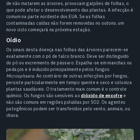
de não matarem as árvores, provocam galpões de folhas, o
que pode afetar o desenvolvimento das plantas. A infecção é
comum na parte nordeste dos EUA. Se as folhas
contaminadas caídas não forem removidas no outono, um
novo ciclo começará na próxima estação.
Oídio
Os sinais desta doença nas folhas das árvores parecem-se
exatamente com o pó de talco branco. Deve ser distinguido
do pó ou excremento de pássaro. Espalha-se em manchas ou
pedaços e é induzido principalmente pelos fungos
Microsphaera
. Ao contrário de outras infecções por fungos,
persiste particularmente em tempo quente e seco e coloniza
plantas saudáveis. O tratamento mais comum é o controle
químico. Os fungos são sensíveis ao
dióxido de enxofre
e
não são comuns em regiões poluídas por SO2. Os agentes
patogênicos podem ser transferidos pelo vento, animais, ou
chuva.