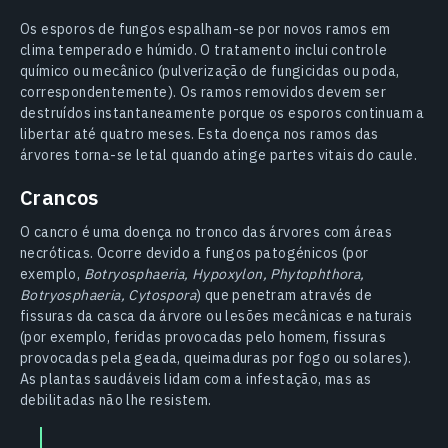
Os esporos de fungos espalham-se por novos ramos em
clima temperado e húmido. O tratamento inclui controle
químico ou mecânico (pulverização de fungicidas ou poda,
correspondentemente). Os ramos removidos devem ser
destruídos instantaneamente porque os esporos continuam a
libertar até quatro meses. Esta doença nos ramos das
árvores torna-se letal quando atinge partes vitais do caule.
Crancos
O cancro é uma doença no tronco das árvores com áreas
necróticas. Ocorre devido a fungos patogénicos (por
exemplo,
Botryosphaeria, Hypoxylon, Phytophthora,
Botryosphaeria, Cytospora
) que penetram através de
fissuras da casca da árvore ou lesões mecânicas e naturais
(por exemplo, feridas provocadas pelo homem, fissuras
provocadas pela geada, queimaduras por fogo ou solares).
As plantas saudáveis lidam com a infestação, mas as
debilitadas não lhe resistem.