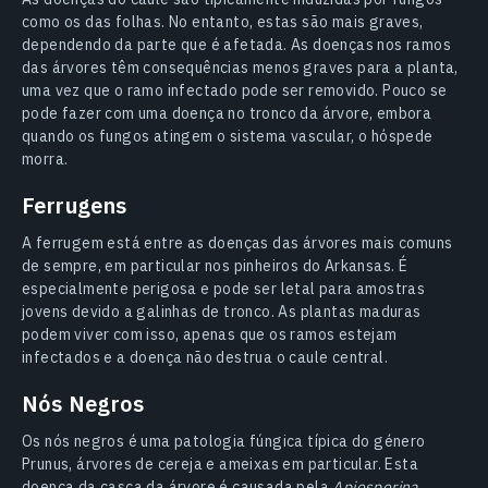
como os das folhas. No entanto, estas são mais graves,
dependendo da parte que é afetada. As doenças nos ramos
das árvores têm consequências menos graves para a planta,
uma vez que o ramo infectado pode ser removido. Pouco se
pode fazer com uma doença no tronco da árvore, embora
quando os fungos atingem o sistema vascular, o hóspede
morra.
Ferrugens
A ferrugem está entre as doenças das árvores mais comuns
de sempre, em particular nos pinheiros do Arkansas. É
especialmente perigosa e pode ser letal para amostras
jovens devido a galinhas de tronco. As plantas maduras
podem viver com isso, apenas que os ramos estejam
infectados e a doença não destrua o caule central.
Nós Negros
Os nós negros é uma patologia fúngica típica do género
Prunus, árvores de cereja e ameixas em particular. Esta
doença da casca da árvore é causada pela
Apiosporina