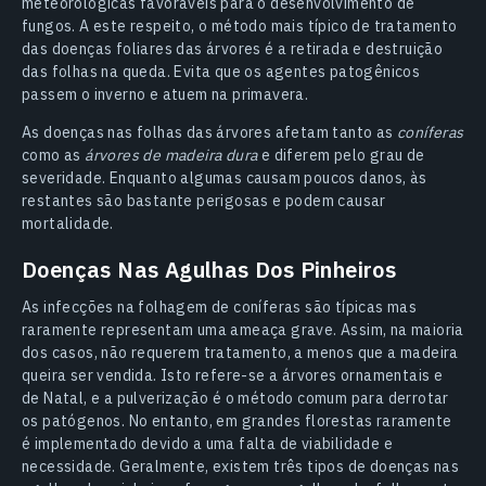
meteorológicas favoráveis para o desenvolvimento de
fungos. A este respeito, o método mais típico de tratamento
das doenças foliares das árvores é a retirada e destruição
das folhas na queda. Evita que os agentes patogênicos
passem o inverno e atuem na primavera.
As doenças nas folhas das árvores afetam tanto as
coníferas
como as
árvores de madeira dura
e diferem pelo grau de
severidade. Enquanto algumas causam poucos danos, às
restantes são bastante perigosas e podem causar
mortalidade.
Doenças Nas Agulhas Dos Pinheiros
As infecções na folhagem de coníferas são típicas mas
raramente representam uma ameaça grave. Assim, na maioria
dos casos, não requerem tratamento, a menos que a madeira
queira ser vendida. Isto refere-se a árvores ornamentais e
de Natal, e a pulverização é o método comum para derrotar
os patógenos. No entanto, em grandes florestas raramente
é implementado devido a uma falta de viabilidade e
necessidade. Geralmente, existem três tipos de doenças nas