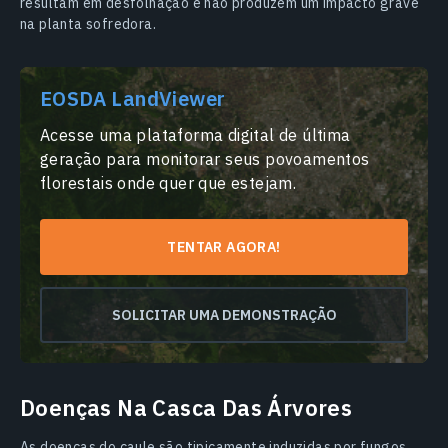
resultam em desfolhação e não produzem um impacto grave
na planta sofredora.
EOSDA LandViewer
Acesse uma plataforma digital de última
geração para monitorar seus povoamentos
florestais onde quer que estejam.
TENTAR AGORA!
SOLICITAR UMA DEMONSTRAÇÃO
Doenças Na Casca Das Árvores
As doenças do caule são tipicamente induzidas por fungos