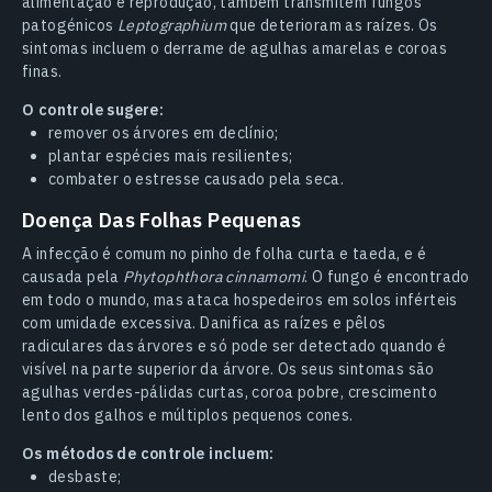
alimentação e reprodução, também transmitem fungos
patogénicos
Leptographium
que deterioram as raízes. Os
sintomas incluem o derrame de agulhas amarelas e coroas
finas.
O controle sugere:
remover os árvores em declínio;
plantar espécies mais resilientes;
combater o estresse causado pela seca.
Doença Das Folhas Pequenas
A infecção é comum no pinho de folha curta e taeda, e é
causada pela
Phytophthora cinnamomi
. O fungo é encontrado
em todo o mundo, mas ataca hospedeiros em solos inférteis
com umidade excessiva. Danifica as raízes e pêlos
radiculares das árvores e só pode ser detectado quando é
visível na parte superior da árvore. Os seus sintomas são
agulhas verdes-pálidas curtas, coroa pobre, crescimento
lento dos galhos e múltiplos pequenos cones.
Os métodos de controle incluem:
desbaste;