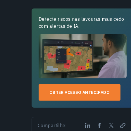
Quando E Como As Uvas São
Colhidas?
Detecte riscos nas lavouras mais cedo
com alertas de IA.
OBTER ACESSO ANTECIPADO
Compartilhe: