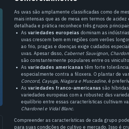
As uvas são amplamente classificadas como de mesa 
mais intensas que as de mesa em termos de acidez e
detalhada e prática reconhece três grupos principai
As
variedades europeias
dominam as indústrias 
uvas crescem bem em regiões com verões longos 
ao frio, pragas e doenças exige cuidados especi
uvas. Apesar disso,
Cabernet Sauvignon, Chardonn
são constantemente populares entre os viniculto
As
variedades americanas
têm forte tolerância 
especialmente contra a filoxera. O plantar de v
Concord, Cayuga, Niagara e Muscadine
, é prefer
As
variedades franco-americanas
são híbrida
variedades europeias com a robustez das varied
equilíbrio entre essas características cultivam 
Chardonel e Vidal Blanc
.
Compreender as características de cada grupo pode
para suas condições de cultivo e mercado. Isso é cru