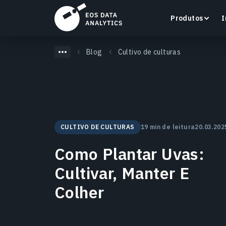
Produtos
I
Blog
Cultivo de culturas
LandViewer
Pesquise, visualize e analise imagens de satélite
CULTIVO DE CULTURAS
19 min de leitura
20.03.202
diretamente no seu navegador.
Como Plantar Uvas:
Saiba mais
Cultivar, Manter E
Colher