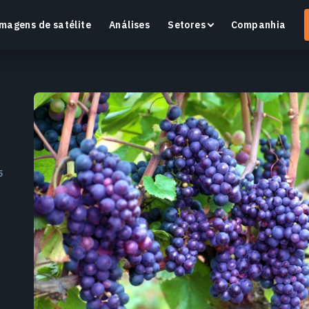
magens de satélite
Análises
Setores
Companhia
Crop Monitoring
Monitore a saúde das culturas e as condições dos
O
5
campos com uma plataforma inteligente de
v
agricultura de precisão.
Saiba mais
S