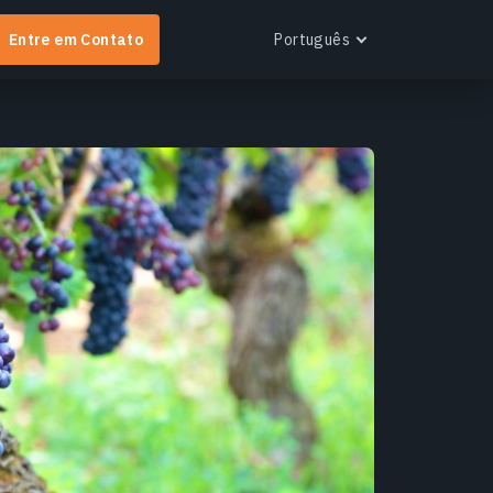
Entre em Contato
Português
English
Español
Português
Українська
EOS RayVision
Русский
btenha relatórios analíticos personalizados com
isualização avançada para qualquer setor.
aiba mais