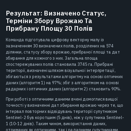
Результат: Визначено Статус,
Терміни Збору Врожаю Та
Прибрану Площу 30 Полів
Команда підготувала цифрову векторну мапу із
зазначенням 30 визначених полів, розділених на 574
ділянки, статусу збору врожаю, прибраної площі та дат
збирання для кожного з них. Загальна площа
спостережуваних полів становила 3745 га. Прибрані
території, визначені шляхом візуальної інтерпретації,
збігаються з результатами алгоритму на основі оптичних
даних (алгоритм 1) на 97%; збіг з алгоритмом на основі
радарних і оптичних даних (алгоритм 2) становить 90%.
При роботі з оптичними даними вчені домоглися вищої
точності у визначенні дат збирання врожаю через те, що
інтервал повторних відвідувань території супутником
Sentinel-2 був коротшим (5 днів), ніж у супутника Sentinel-
1 (10-12 днів). Таким чином, використання даних,
отриманих як оптичними, так і радарними супутниками,