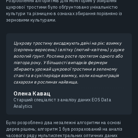
Розроблення алгоритмів для моніторингу збирання
цукрової тростини було обґрунтовано унікальністю
культури та різницею в ознаках збирання порівняно із
зерновими культурами.
Цукрову тростину висаджують двічі на рік: взимку
(серпень-вересень) і влітку (лютий-квітень) у дуже
вологий ґрунт. Рослина росте протягом одного або
півтора року. У більшості випадків фермери
збирають урожай цукрової тростини в зеленому
стані та в сухі періоди взимку, коли концентрація
сахарози в рослинах найвища.
Олена Кавац
Старший спеціаліст з аналізу даних EOS Data
Analytics
Було розроблено два незалежні алгоритми на основі
дерев рішень; алгоритм 1 був розрахований на аналіз
часового ряду мультиспектральних оптичних даних