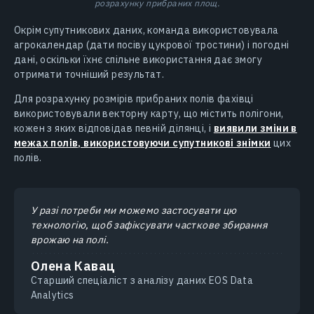
розрахунку прибраних площ.
Окрім супутникових даних, команда використовувала
агрокалендар (дати посіву цукрової тростини) і погодні
дані, оскільки їхнє спільне використання дає змогу
отримати точніший результат.
Для розрахунку розмірів прибраних полів фахівці
використовували векторну карту, що містить полігони,
кожен з яких відповідав певній ділянці, і
виявили зміни в
межах полів, використовуючи супутникові знімки
цих
полів.
У разі потреби ми можемо застосувати цю
технологію, щоб зафіксувати часткове збирання
врожаю на полі.
Олена Кавац
Cтарший спеціаліст з аналізу даних EOS Data
Analytics