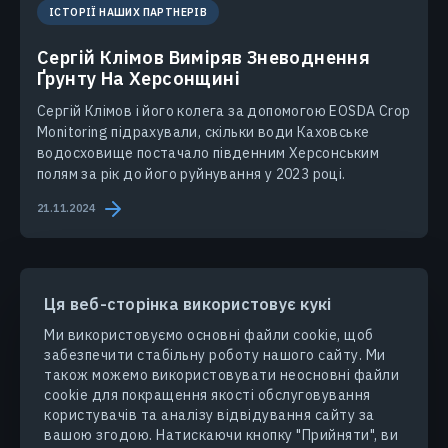
ІСТОРІЇ НАШИХ ПАРТНЕРІВ
Сергій Клімов Виміряв Зневоднення
Ґрунту На Херсонщині
Сергій Клімов і його колега за допомогою EOSDA Crop
Monitoring підрахували, скільки води Каховське
водосховище постачало південним Херсонським
полям за рік до його руйнування у 2023 році.
21.11.2024
Ця веб-сторінка використовує кукі
Ми використовуємо основні файли cookie, щоб
забезпечити стабільну роботу нашого сайту. Ми
ПРОДУКТИ ТА РІШЕННЯ
також можемо використовувати неосновні файли
cookie для покращення якості обслуговування
ГАЛУЗІ
користувачів та аналізу відвідування сайту за
вашою згодою. Натискаючи кнопку "Прийняти", ви