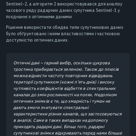
Sentinel-2, а алгоритм 2 використовувався для аналізу
часового ряду радарних даних супутника Sentinel-1 у
поєднанні з оптичними даними.
Рішення використати обидва типи супутникових даних
було обґрунтовано їхніми властивостями і частковою
доступністю оптичних даних.
Оптичні дані – гарний вибір, оскільки цукрова
тростина прибирається зеленою. Також до плюсів
можна віднести частоту повторних відвідувань
території супутником (кожні п’ять днів) і високу
чутливість коефіцієнтів відбиття в спектральних
каналах до змін рослинності на полях. Недоліком
оптичних знімків є те, що хмарність і туман не
дають змоги зчитувати спектральні
характеристики різних каналів, що застосовуються
в аналізі. Саме в таких випадках на допомогу
приходять радарні дані. Більш того, радарні
супутникові знімки відкривають перед нами більше