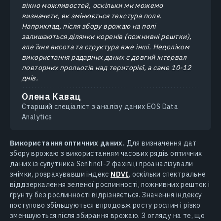
вікно можливостей, оскільки ми можемо
визначити, як змінюється текстура поля.
Наприклад, після збору врожаю на полі
залишаються ділянки коренів (пожнивні рештки),
але їхня висота та структура вже інші. Недоліком
використання радарних даних є довгий інтервал
повторних прольотів над територієї, а саме 10-12
днів.
Олена Кавац
Старший спеціаліст з аналізу даних EOS Data
Analytics
Використання оптичних даних.
Для визначення дат
збору врожаю з використанням часових рядів оптичних
даних із супутника Sentinel-2 фахівці проаналізували
знімки, розрахувавши індекс
NDVI
, оскільки спектральне
віддзеркалення зеленої рослинності, пожнивних решток і
ґрунту без рослинності відрізняється. Значення індексу
поступово збільшуються впродовж росту рослин і різко
зменшуються після збирання врожаю. З огляду на те, що