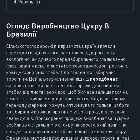
Результат
Огляд: Виробництво Цукру В
Бразилії
Сільськогосподарські підприємства країни почали
переходити від ручного, застарілого, дорогого та
екологічно шкідливого передзбирального спалювання
(спалювання всього листя і верхівок цукрової тростини,
крім цукроносних стебел) до “зеленого” збирання
тростини. Цей альтернативний підхід
передбачає
використання машин з вентиляторами для очищення
стебел від листя і верхівок, щоб біомаса залишалася на
землі та сприяла відновленню ґрунту. Завдяки такому
переходу фермери можуть оптимізувати польові роботи
та збирання врожаю протягом усього року, включаючи
сезон дощів. Прискорення процесу виробництва цукру є
особливо актуальним з огляду на зростаючий попит на
продукти харчування та збільшення споживання цукру.
Однак нові методи вирощування цукрової тростини та її