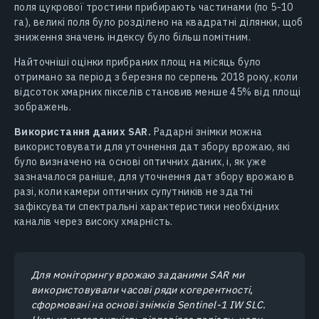
поля цукрової тростини прибирають частинами (по 5-10
га), великі поля було розділено на квадратні ділянки, щоб
зниження значень індексу було більш помітним.
Найточніші оцінки прибраних площ на місяць було
отримано за період з березня по серпень 2018 року, коли
відсоток хмарних пікселів становив менше 45% від площі
зображень.
Використання даних SAR.
Радарні знімки можна
використовувати для уточнення дат збору врожаю, які
було визначено на основі оптичних даних, і, як уже
зазначалося раніше, для уточнення дат збору врожаю в
разі, коли камери оптичних супутників не здатні
зафіксувати спектральні характеристики необхідних
каналів через високу хмарність.
Для моніторингу врожаю за даними SAR ми
використовували часові ряди когерентності,
сформовані на основі знімків Sentinel-1 IW SLC.