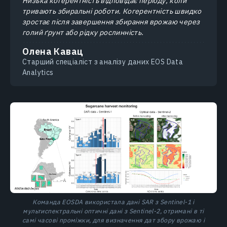
Низька когерентність відповідає періоду, коли
тривають збиральні роботи. Когерентність швидко
зростає після завершення збирання врожаю через
голий ґрунт або рідку рослинність.
Олена Кавац
Cтарший спеціаліст з аналізу даних EOS Data
Analytics
Команда EOSDA використала дані SAR з Sentinel-1 і
мультиспектральні оптичні дані з Sentinel-2, отримані в ті
самі часові проміжки, для визначення дат збору врожаю і