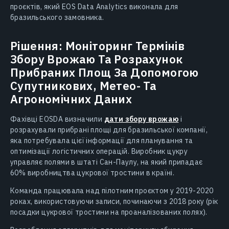
проєктів, який EOS Data Analytics виконала для
бразильського замовника.
Рішення: Моніторинг Термінів
Збору Врожаю Та Розрахунок
Прибраних Площ За Допомогою
Супутникових, Метео- Та
Агрономічних Даних
Фахівці EOSDA визначили
дати збору врожаю
і
розрахували прибрані площі для бразильської компанії,
яка потребувала цієї інформації для планування та
оптимізації логістичних операцій. Виробник цукру
управляє полями в штаті Сан-Паулу, на який припадає
60% виробництва цукрової тростини в країні.
Команда працювала над пілотним проєктом у 2019-2020
роках, використовуючи записи, починаючи з 2018 року (рік
посадки цукрової тростини на проаналізованих полях).