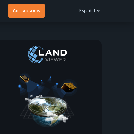
a
Contáctanos
Español
English
Español
EOS RayVision
btén informes analíticos personalizados con
isualización avanzada para cualquier industria.
ás información