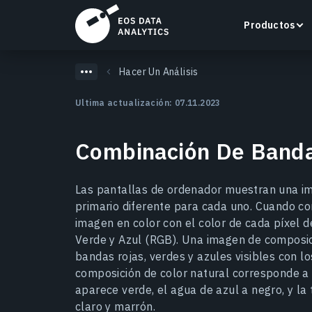
Productos
Hacer Un Análisis
Ultima actualización: 07.11.2023
Combinación De Banda
LandViewer
Busca, visualiza y analiza imágenes satelitales
directamente en tu navegador.
Las pantallas de ordenador muestran una im
primario diferente para cada uno. Cuando c
Más información
imagen en color con el color de cada píxel de
Verde y Azul (RGB). Una imagen de composic
bandas rojas, verdes y azules visibles con l
composición de color natural corresponde a
aparece verde, el agua de azul a negro, y la
claro y marrón.