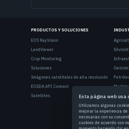
NDMI: Índice De Humedad De Diferenci
Combinación De Bandas De Infrarrojos 
Combinación De Bandas De Análisis De
PRODUCTOS Y SOLUCIONES
INDUS
EOS RayVision
Agricult
Índice De Agua De Diferencia Normaliz
LandViewer
Silvicul
Apilamiento De Índices (NDVI NDWI ND
Crop Monitoring
Infraest
Combinación De Bandas De Color Natura
Soluciones
Gestión
NDSI: Índice Diferencial Normalizado D
Imágenes satelitales de alta resolución
Petróleo
EOSDA API Connect
Marítimo
NDVI: Índice De Vegetación De Diferen
Satellites
Urbanis
Esta página web usa 
Combinación De Bandas De Térmico
Finanza
Utilizamos algunas cooki
Imágenes De Satélite Pancromáticas 
mejorar la experiencia de 
Segurid
necesarias con su consent
Imágenes Satelitales En Falso Color
cookies de acuerdo con n
Carbono
momento haciendo clic en 