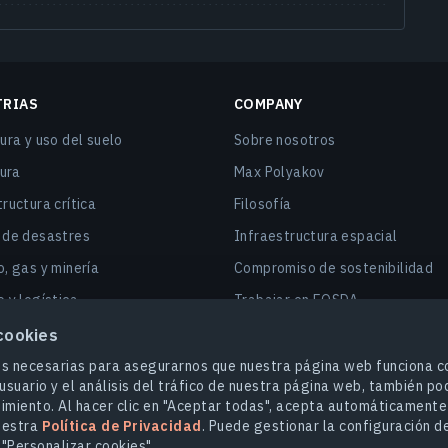
a Normalizada
(Vegetación)
 Vegetación
TRIAS
COMPANY
ura y uso del suelo
Sobre nosotros
ada (NDWI)
tura
Max Polyakov
SI)
ructura crítica
Filosofía
l, Refinado
 de desastres
Infraestructura espacial
e Nieve
, gas y minería
Compromiso de sostenibilidad
 y logística
Trabajar en EOSDA
cia Normalizada
mo y ciudades inteligentes
Contáctanos
cookies
s y seguros
es necesarias para asegurarnos que nuestra página web funciona c
Y Pansharpened
usuario y el análisis del tráfico de nuestra página web, también po
ad
imiento. Al hacer clic en "Aceptar todas", acepta automáticamente
uestra
Política de Privacidad
. Puede gestionar la configuración de
 agro y dMRV
"Personalizar cookies".