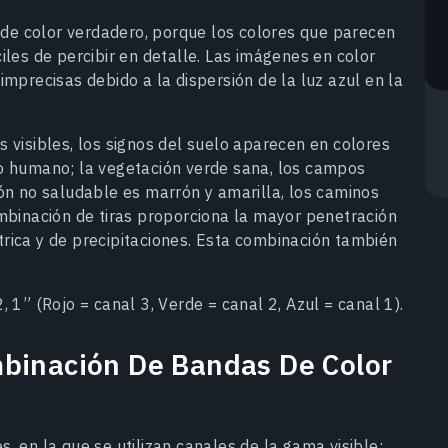
e color verdadero, porque los colores que parecen
iles de percibir en detalle. Las imágenes en color
imprecisas debido a la dispersión de la luz azul en la
 visibles, los signos del suelo aparecen en colores
jo humano; la vegetación verde sana, los campos
ión no saludable es marrón y amarilla, los caminos
ombinación de tiras proporciona la mayor penetración
rica y de precipitaciones. Esta combinación también
 1” (Rojo = canal 3, Verde = canal 2, Azul = canal 1).
mbinación De Bandas De Color
, en la que se utilizan canales de la gama visible;