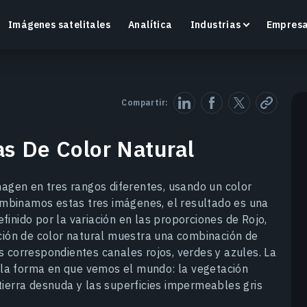
Imágenes satelitales
Analítica
Industrias
Empres
Compartir:
s De Color Natural
Crop Monitoring
Supervisa la salud de los cultivos y las condiciones
O
del campo con una plataforma inteligente de
v
agen en tres rangos diferentes, usando un color
agricultura de precisión.
ombinamos estas tres imágenes, el resultado es una
Más información
M
finido por la variación en las proporciones de Rojo,
ión de color natural muestra una combinación de
os correspondientes canales rojos, verdes y azules. La
 la forma en que vemos el mundo: la vegetación
 tierra desnuda y las superficies impermeables gris