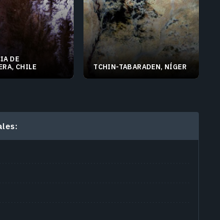
IA DE
ERA, CHILE
TCHIN-TABARADEN, NÍGER
°S 70.98816°W
15.85039°N 4.37805°E
les: