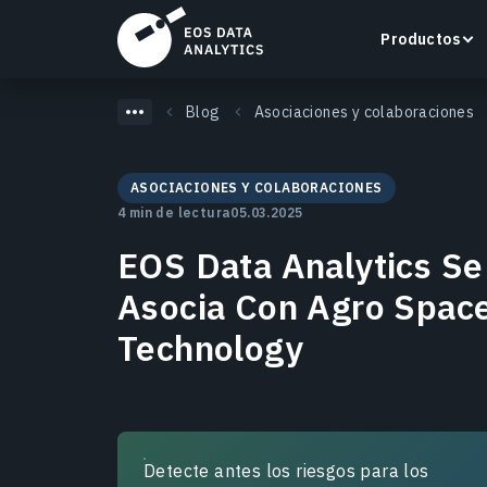
Productos
Blog
Asociaciones y colaboraciones
ASOCIACIONES Y COLABORACIONES
4 min de lectura
05.03.2025
LandViewer
EOS Data Analytics Se
Busca, visualiza y analiza imágenes satelitales
directamente en tu navegador.
Asocia Con Agro Spac
Technology
Más información
Detecte antes los riesgos para los