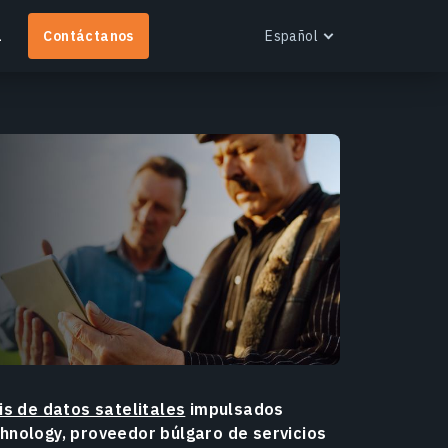
a
Contáctanos
Español
English
Español
Português
Français
EOS RayVision
Українська
btén informes analíticos personalizados con
Русский
isualización avanzada para cualquier industria.
ás información
is de datos satelitales
impulsados
hnology, proveedor búlgaro de servicios