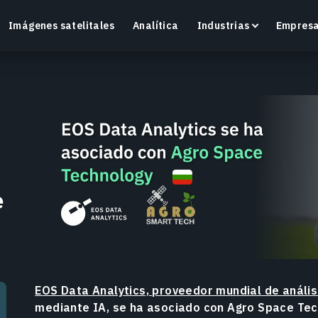
Imágenes satelitales
Analítica
Industrias
Empres
Crop Monitoring
Supervisa la salud de los cultivos y las condiciones
O
del campo con una plataforma inteligente de
v
e
agricultura de precisión.
Más información
M
EOS Data Analytics, proveedor mundial de anális
mediante IA, se ha asociado con Agro Space Tec