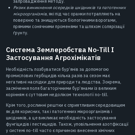
запровадження методу.
Ризик виникнення осередків шкідників та патогенних
мікроорганізмів
, які під час оранки потрапляють на
поверхню та знищуються біологічними ворогами,
прямими сонячними променями та шляхом солярізації
ґрунту.
Система Землеробства No-Till I
Застосування Агрохімікатів
Необхідність позбуватися бур’янів за допомогою
промислових гербіцидів кілька разів за сезон має
негативні наслідки для природи та людства. Зокрема,
засмічення поля багаторічними бур’янами із великим
корінням є суттєвим недоліком технології no-till.
Крім того, рослинні рештки є сприятливим середовищем
як для корисних, так і патогенних мікроорганізмів і
шкідників, а це викликає необхідність застосування
фунгіцидів і пестицидів. Також, уповільнення азотфіксації
у системі no-till часто є причиною внесення хімічних