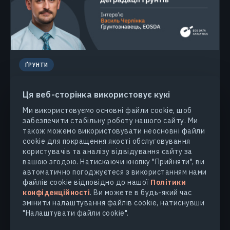
ҐРУНТИ
Ґрунтознавство Та Пом’якшення
Ця веб-сторінка використовує кукі
Наслідків Ерозії Ґрунту
Ми використовуємо основні файли cookie, щоб
Ми зустрілися з Василем Черлінкою, вченим з EOS
забезпечити стабільну роботу нашого сайту. Ми
Data Analytics, для інтерв'ю про деградацію ґрунтів,
також можемо використовувати неосновні файли
її причини та наслідки для рослинництва. Дослідник
cookie для покращення якості обслуговування
також обговорив такі методи дослідження ґрунту,
користувачів та аналізу відвідування сайту за
як цифрове картування та морфометрія.
вашою згодою. Натискаючи кнопку "Прийняти", ви
автоматично погоджуєтеся з використанням нами
ВАСИЛЬ ЧЕРЛІНКА
23.12.2022
файлів cookie відповідно до нашої
Політики
конфіденційності
. Ви можете в будь-який час
змінити налаштування файлів cookie, натиснувши
"Налаштувати файли cookie".