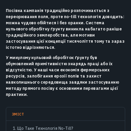
Посівна кампанія традиційно розпочинається з
переорювання поля, проте no-till технологія доводить:
можна чудово обійтися і без оранки. Система
нульового обробітку ґрунту виникла набагато раніше
традиційного землеробства, але мотиви
застосування цієї концепції тисячоліття тому та зараз
істотно відрізняються.
У минулому нульовий обробіток ґрунту був
обумовлений примітивністю знарядь праці або їх
відсутністю. У наші часи економія фермерських
ресурсів, запобігання ерозії полів та захист
навколишнього середовища завдяки застосуванню
методу прямого посіву є основними перевагами цієї
практики.
ЗМІСТ
Що Таке Технологія No-Till?