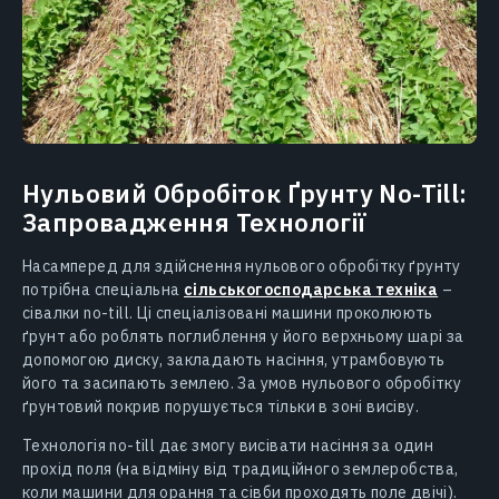
Нульовий Обробіток Ґрунту No-Till:
Запровадження Технології
Насамперед для здійснення нульового обробітку ґрунту
потрібна спеціальна
сільськогосподарська техніка
–
сівалки no-till. Ці спеціалізовані машини проколюють
ґрунт або роблять поглиблення у його верхньому шарі за
допомогою диску, закладають насіння, утрамбовують
його та засипають землею. За умов нульового обробітку
ґрунтовий покрив порушується тільки в зоні висіву.
Технологія no-till дає змогу висівати насіння за один
прохід поля (на відміну від традиційного землеробства,
коли машини для орання та сівби проходять поле двічі).