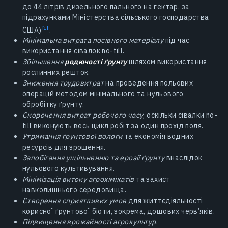
до 44 літрів дизельного пального на гектар, за
підрахунками Міністерства сільського господарства
США)
.
Мінімальна витрата посівного матеріалу
під час
використання сівалок no-till.
Збільшення
родючості ґрунту
шляхом використання
рослинних решток.
Зниження трудовитрат
на проведення польових
операцій методом мінімального та нульового
обробітку ґрунту.
Скорочення витрат робочого часу
, оскільки сівалки no-
till виконують весь цикл робіт за один прохід поля.
Утримання ґрунтової вологи
та економія водних
ресурсів для зрошення.
Запобігання ущільненню та ерозії ґрунту
внаслідок
нульового культивування.
Мінімізація витоку агрохімікатів
та захист
навколишнього середовища.
Створення сприятливих умов
для життєдіяльності
корисної ґрунтової біоти, зокрема, дощових черв’яків.
Підвищення врожайності агрокультур
.