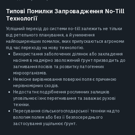
Типові Помилки Запровадження No-Till
Технології
Успішний перехід до системи no-till залежить не тільки
від ретельного планування, а й уникнення
найпоширеніших помилок, яких припускаються агрономи
під час переходу на нову технологію.
Використання заболочених ділянок або закладення
насіння в надмірно зволожений ґрунт призводить до
загнивання посівів та розвитку патогенних
мікроорганізмів.
Неякісне вирівнювання поверхні поля є причиною
нерівномірних сходів.
Недостатнє подрібнення рослинних залишків
уповільнює їхнє перегнивання та заважає рухові
техніки.
Пересування сільськогосподарської техніки надто
вологим полем або без її безпосереднього
застосування ущільнює ґрунт.