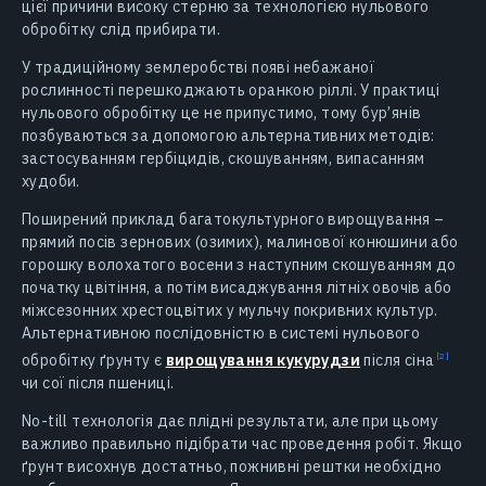
цієї причини високу стерню за технологією нульового
обробітку слід прибирати.
У традиційному землеробстві появі небажаної
рослинності перешкоджають оранкою ріллі. У практиці
нульового обробітку це не припустимо, тому бур’янів
позбуваються за допомогою альтернативних методів:
застосуванням гербіцидів, скошуванням, випасанням
худоби.
Поширений приклад багатокультурного вирощування –
прямий посів зернових (озимих), малинової конюшини або
горошку волохатого восени з наступним скошуванням до
початку цвітіння, а потім висаджування літніх овочів або
міжсезонних хрестоцвітих у мульчу покривних культур.
Альтернативною послідовністю в системі нульового
обробітку ґрунту є
вирощування кукурудзи
після сіна
чи сої після пшениці.
No-till технологія дає плідні результати, але при цьому
важливо правильно підібрати час проведення робіт. Якщо
ґрунт висохнув достатньо, пожнивні рештки необхідно