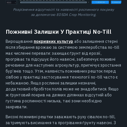
Розрізнення відсутності та наявності рослинного покриву
за допомогою EOSDA Crop Monitoring.
Пожнивні Залишки У Практиці No-Till
Вирощування
покривних культур
або залишення стерні
після збирання врожаю за системою землеробства no-till
має численні переваги: захищає ґрунт від ерозії,
прогріває та підсушує його навесні, забезпечує поживні
речовини для наступних агрокультур, пригнічує зростання
бур’янів тощо. Утім, наявність пожнивних решток перед
сівбою у практиці застосування технології no-till часто є
небажаною. Якщо рослинні залишки незначні,
додатковий обробіток полів може не знадобитися. Якщо
ж ґрунтовий покрив на деяких ділянках відсутній або
густина рослинності низька, такі зони необхідно
закривати.
Високі пожнивні рештки заважають руху сівалок no-till,
затримують висихання та прогрівання ґрунту навесні. З