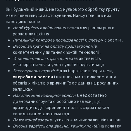
Як і будь-який інший, метод нульового обробітку ґрунту
має й певні мінуси застосування. Найсуттєвіші з них
наводимо нижче.
Необхідність вирівнювання поля
для рівномірного
розподілу насіння.
Ретельний контроль послідовності культур
у сівозміні.
Високі витрати на оплату праці агрономів
,
компетентних у питаннях no-till технології.
Уповільнення азотфіксації
через активність
мікроорганізмів за умов нульової культивації.
Застосування агрохімії
для боротьби з бур’янами,
хворобами рослин
і шкідниками та використання
обсягів хімікатів з причини їх осідання на рослинних
залишках.
Накопичення надмірної вологи
в недостатньо
дренованих ґрунтах, особливо навесні, що
призводить до кореневої гнилі і є сприятливим
середовищем для нематод.
Пожежонебезпека
сухих пожнивних залишків на полі.
Висока вартість спеціальної техніки no-till
на початку