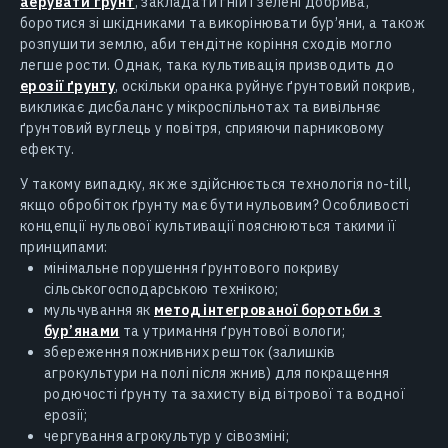
аерувати ґрунт
, закладати гній і зелені добрива,
боротися зі шкідниками та викорінювати бур’яни, а також
розпушити землю, аби тендітне коріння сходів могло
легше рости. Однак, така культивація призводить до
ерозії ґрунту
, оскільки оранка руйнує ґрунтовий покрив,
викликає дисбаланс у мікроспільнотах та вивільняє
ґрунтовий вуглець у повітря, сприяючи парниковому
ефекту.
У такому випадку, як же здійснюється технологія no-till,
якщо обробіток ґрунту має бути нульовим? Особливості
концепції нульової культивації пояснюються такими її
принципами:
мінімальне порушення ґрунтового покриву
сільськогосподарською технікою;
мульчування як
метод інтегрованої боротьби з
бур’янами
та утримання ґрунтової вологи;
збереження пожнивних решток (залишків
агрокультури на полі після жнив) для покращення
родючості ґрунту та захисту від вітрової та водної
ерозії;
чергування агрокультур у сівозміні;