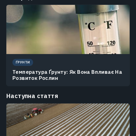
ҐРУНТИ
Температура Ґрунту: Як Вона Впливає На
Розвиток Рослин
Наступна стаття