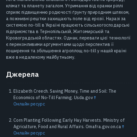
клімат та планету загалом. Утримання від оранки ріллі
сприяє підвищенню родючості ґрунту природним шляхом,
а пожнивні рештки захищають поле від ерозії. Наразі за
системою no-till в Україні працюють сільськогосподарські
підприємства в Тернопільській, Житомирській та
Кіровоградській областях. Однак, переваги цієї технології
є переконливими аргументами щодо перспектив її
поширення та збільшення агроплощ no-till у нашій країні
вже в недалекому майбутньому.
Джерела
Elizabeth Creech. Saving Money, Time and Soil: The
Economics of No-Till Farming. Usda.gov
↑
Онлайн ресурс
Corn Planting Following Early Hay Harvests. Ministry of
Agriculture, Food and Rural Affairs. Omafra.gov.on.ca
↑
Онлайн ресурс