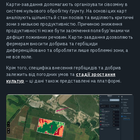
Карти-завдання допомагають організувати сівозміну в
системі нульового обробітку ґрунту. На основі цих карт
аналізують щільність й стан посівів та виділяють критичні
зони з низькою продуктивністю. Причиною зниження
продуктивності може бути засмічення поля бур’янами чи
дефіцит поживних речовин. Карти-завдання дозволяють
фермерам вносити добрива та гербіциди
диференційовано та обробляти лише проблемні зони, а
не все поле.
Крім того, специфіка внесення гербіцидів та добрив
залежить від погодних умов та
стадії зростання
культур
– ці дані також представлені на платформі.