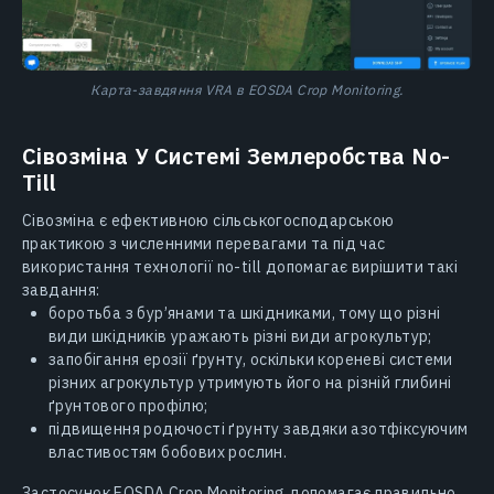
Карта-завдяння VRA в EOSDA Crop Monitoring.
Сівозміна У Системі Землеробства No-
Till
Сівозміна є ефективною сільськогосподарською
практикою з численними перевагами та під час
використання технології no-till допомагає вирішити такі
завдання:
боротьба з бур’янами та шкідниками, тому що різні
види шкідників уражають різні види агрокультур;
запобігання ерозії ґрунту, оскільки кореневі системи
різних агрокультур утримують його на різній глибині
ґрунтового профілю;
підвищення родючості ґрунту завдяки азотфіксуючим
властивостям бобових рослин.
Застосунок EOSDA Crop Monitoring допомагає правильно