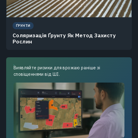
ҐРУНТИ
Соляризація Ґрунту Як Метод Захисту
Рослин
Виявляйте ризики для врожаю раніше зі
сповіщеннями від ШІ.