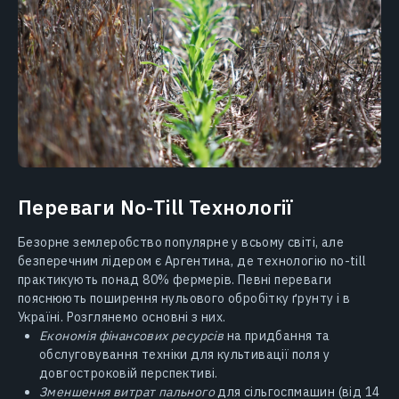
Переваги No-Till Технології
Безорне землеробство популярне у всьому світі, але
безперечним лідером є Аргентина, де технологію no-till
практикують понад 80% фермерів. Певні переваги
пояснюють поширення нульового обробітку ґрунту і в
Україні. Розглянемо основні з них.
Економія фінансових ресурсів
на придбання та
обслуговування техніки для культивації поля у
довгостроковій перспективі.
Зменшення витрат пального
для сільгоспмашин (від 14