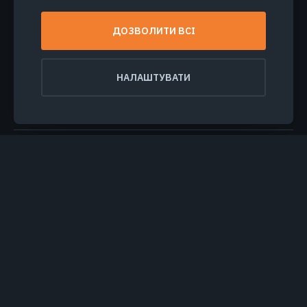
ПРОДУКТИ ТА РІШЕННЯ
ДОЗВОЛИТИ ВСІ
ГАЛУЗІ
НАЛАШТУВАТИ
КОМПАНІЯ
ДІЗНАТИСЯ БІЛЬШЕ
© 2026
EOS Data Analytics,Inc.
Всі права захищені.
Умови користування
Політика конфіденційності
Не продавайте мої персональні дані
Безпека даних