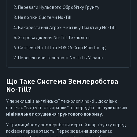
Переваги Нульового Обробітку Ґрунту
Недоліки Системи No-Till
Використання Агрохімікатів у Практиці No-Till
Запровадження No-Till Технології
Система No-Till та EOSDA Crop Monitoring
Перспективи Технології No-Till в Україні
Що Таке Система Землеробства
No-Till?
У перекладі з англійської технологія no-till дослівно
означає “відсутність оранки” та передбачає
нульове чи
мінімальне порушення ґрунтового покриву
.
У традиційному землеробстві верхній шар ґрунту перед
посівом перевертають. Переорювання допомагає