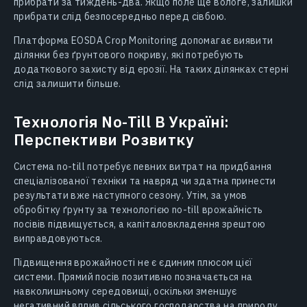
прибрати за тиждень-два. Якщо поле ще вологе, залишки
прибрати слід безпосередньо перед сівбою.
Платформа EOSDA Crop Monitoring допомагає виявити
ділянки без ґрунтового покриву, які потребують
додаткового захисту від ерозії. На таких ділянках стерні
слід залишити більше.
Технологія No-Till В Україні:
Перспективи Розвитку
Система no-till потребує певних витрат на придбання
спеціалізованої техніки та навряд чи здатна принести
результати вже наступного сезону. Утім, за умов
обробітку ґрунту за технологією no-till врожайність
посівів підвищується, а капіталовкладення зрештою
виправдовуються.
Підвищення врожайності не є єдиним плюсом цієї
системи. Прямий посів позитивно позначається на
навколишньому середовищі, оскільки зменшує
негативний вплив сільського господарства на природу,