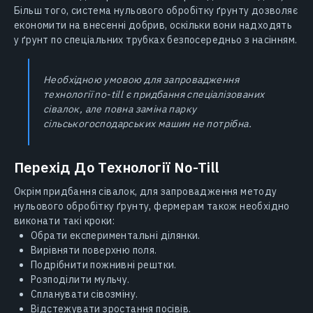
Більш того, система нульового обробітку ґрунту дозволяє
економити на внесенні добрив, оскільки вони надходять
у ґрунт по спеціальних трубках безпосередньо з насінням.
Необхідною умовою для запровадження
технології no-till є придбання спеціалізованих
сівалок, але повна заміна парку
сільськогосподарських машин не потрібна.
Перехід До Технології No-Till
Окрім придбання сівалок, для запровадження методу
нульового обробітку ґрунту, фермерам також необхідно
виконати такі кроки:
Обрати експериментальні ділянки.
Вирівняти поверхню поля.
Подрібнити пожнивні рештки.
Розподілити мульчу.
Спланувати сівозміну.
Відстежувати зростання посівів.