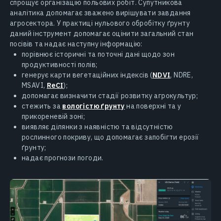
спрощує організацію польових робіт. Супутникова
аналітика допомагає зважено вирішувати завдання
агросектора. У практиці нульового обробітку ґрунту
даний інструмент допомагає оцінити загальний стан
посівів та надає наступну інформацію:
порівнює історичні та поточні дані щодо зон
продуктивності полів;
генерує карти вегетаційних індексів (
NDVI
, NDRE,
MSAVI,
ReCI
);
допомагає визначити стадії розвитку агрокультур;
стежить за
вологістю ґрунту
на поверхні та у
прикореневій зоні;
виявляє ділянки з наявністю та відсутністю
рослинного покриву, що допомагає запобігти ерозії
ґрунту;
надає прогнози погоди.