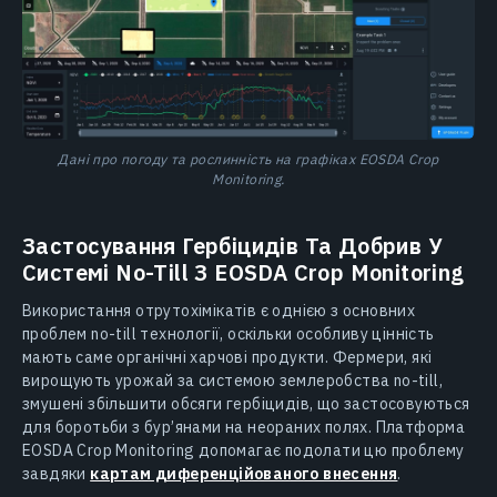
Дані про погоду та рослинність на графіках EOSDA Crop
Monitoring.
Застосування Гербіцидів Та Добрив У
Системі No-Till З EOSDA Crop Monitoring
Використання отрутохімікатів є однією з основних
проблем no-till технології, оскільки особливу цінність
мають саме органічні харчові продукти. Фермери, які
вирощують урожай за системою землеробства no-till,
змушені збільшити обсяги гербіцидів, що застосовуються
для боротьби з бур’янами на неораних полях. Платформа
EOSDA Crop Monitoring допомагає подолати цю проблему
завдяки
картам диференційованого внесення
.