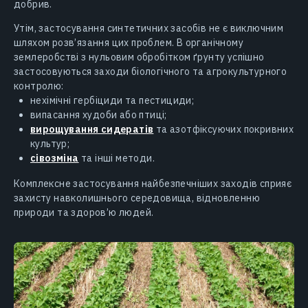
добрив.
Утім, застосування синтетичних засобів не є виключним
шляхом розв’язання цих проблем. В органічному
землеробстві з нульовим обробітком ґрунту успішно
застосовуються заходи біологічного та агрокультурного
контролю:
нехімічні гербіциди та пестициди;
випасання худоби або птиці;
вирощування сидератів
та азотфіксуючих покривних
культур;
сівозміна
та інші методи.
Комплексне застосування найбезпечніших заходів сприяє
захисту навколишнього середовища, відновленню
природи та здоров’ю людей.