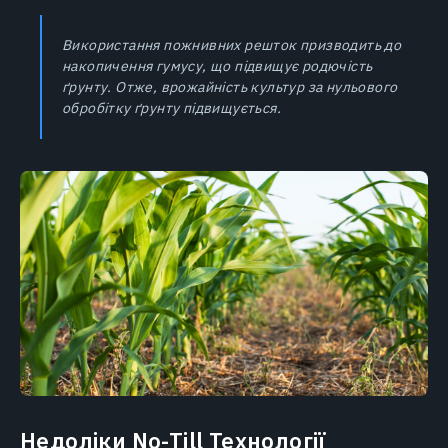
Використання пожнивних решток призводить до
накопичення гумусу, що підвищує родючість
ґрунту. Отже, врожайність культур за нульового
обробітку ґрунту підвищується.
Недоліки No-Till Технології