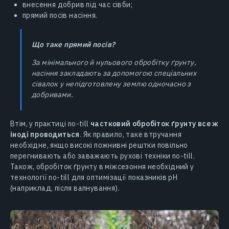
внесення добрив під час сівби;
прямий посів насіння.
Що таке прямий посів?
За мінімального й нульового обробітку ґрунту,
насіння закладають за допомогою спеціальних
сівалок у непідготовлену землю одночасно з
добривами.
Втім, у практиці no-till
частковий обробіток ґрунту все ж
іноді проводиться
. Як правило, таке втручання
необхідне, якщо високі пожнивні рештки повільно
перегнивають або заважають рухові техніки no-till.
Також, обробіток ґрунту в міжсезоння необхідний у
технології no-till для оптимізації показників pH
(наприклад, після вапнування).