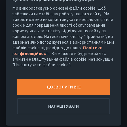
Ми використовуємо основні файли cookie, щоб
забезпечити стабільну роботу нашого сайту. Ми
ПРОДУКТИ ТА РІШЕННЯ
також можемо використовувати неосновні файли
cookie для покращення якості обслуговування
ГАЛУЗІ
користувачів та аналізу відвідування сайту за
вашою згодою. Натискаючи кнопку "Прийняти", ви
автоматично погоджуєтеся з використанням нами
КОМПАНІЯ
файлів cookie відповідно до нашої
Політики
конфіденційності
. Ви можете в будь-який час
змінити налаштування файлів cookie, натиснувши
ДІЗНАТИСЯ БІЛЬШЕ
"Налаштувати файли cookie".
© 2026
EOS Data Analytics,Inc.
ДОЗВОЛИТИ ВСІ
Всі права захищені.
Умови користування
Політика конфіденційності
НАЛАШТУВАТИ
Не продавайте мої персональні дані
Безпека даних