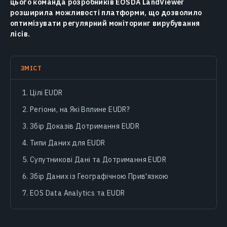
цього команда розробників EOSDA LandViewer
розширила можливості платформи, що дозволило
оптимізувати регулярний моніторинг вирубування
лісів.
ЗМІСТ
Цілі EUDR
Регіони, на Які Вплине EUDR?
Збір Доказів Дотримання EUDR
Типи Даних для EUDR
Супутникові Дані та Дотримання EUDR
Збір Даних із Географічною Прив'язкою
EOS Data Analytics та EUDR