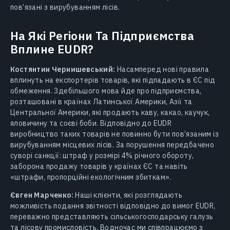
пов’язані з вирубуванням лісів.
На Які Регіони Та Підприємства
Вплине EUDR?
Костянтин Чернишевський:
Насамперед нові правила
вплинуть на експортерів товарів, які підпадають в ЄС під
обмеження. Здебільшого мова йде про підприємства,
розташовані в країнах Латинської Америки, Азії та
Центральної Америки, які продають каву, какао, каучук,
яловичину та соєві боби. Відповідно до EUDR
виробництво таких товарів не повинно бути пов’язаним із
вирубуванням місцевих лісів. За порушення передбачено
суворі санкції: штраф у розмірі 4% річного обороту,
заборона продажу товарів у країнах ЄС та навіть
«штрафи, пропорційні екологічним збиткам».
Євген Марченко:
Наші клієнти, які розглядають
можливість подання звітності відповідно до вимог EUDR,
переважно представляють сільськогосподарську галузь
та лісову промисловість. Водночас ми співпрацюємо з