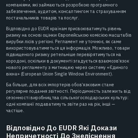
компаніями, які займаються розробкою програмного
забезпечення, аудитом, консалтингом та страхуванням
постачальників товарів та послуг.
Відповідно до EUDR країнам присвоюватимуть рівень
ризику на основі оцінки Європейською комісією масштабів
вирубки лісів у регіоні. Регламент не уточнює, як саме
використовуватиметься ця інформація. Можливо, товари
підвищеного ризику ретельніше перевірятимуться на
кородоні, оскільки в документі згадується взаємозв’язок
нового регламенту з митницею через систему «Єдиного
вікна» (European Union Single Window Environment).
Ба більше, для всіх імпортерів обов’язковим стане
регулярне подання звітності. Періодичність залежить від
сезонності виробництва сільськогосподарських культур:
одні компанії подаватимуть звіти раз на рік, інші —
частіше.
Відповідно До EUDR Які Докази
Непричетності До Знеліснення