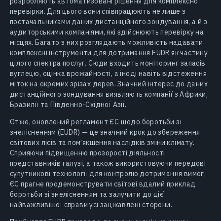
розробляють автоматизовані рішення для комплексної
перевірки. Для цього вони співпрацюють не лише з
постачальниками даних дистанційного зондування, а й з
аудиторськими компаніями, які здійснюють перевірку на
місцях. Багато з них розглядають можливість надавати
комплексні інструменти для дотримання EUDR як частину
цілого спектра послуг. Сюди входить моніторинг запасів
вуглецю, оцінка врожайності, а іноді навіть відстеження
міток на окремих зрізах дерев. Значний інтерес до даних
дистанційного зондування виявляють компанії з Африки,
Бразилії та Південно-Східної Азії.
Отже, оновлений регламент ЄС щодо боротьби зі
знелісненням (EUDR) — це значний крок до збереження
світових лісів та пом’якшення наслідків зміни клімату.
Сприяючи підвищенню прозорості діяльності
представників галузі, а також використовуючи передові
супутникові технології для контролю дотримання вимог,
ЄС прагне продемонструвати світові вдалий приклад
боротьби зі знелісненням та залучити до цієї
найважливішої справи усі зацікавлені сторони.