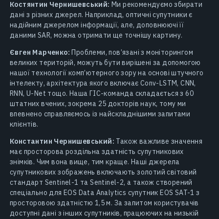
Костянтин Чернишевський:
Ми рекомендуємо збирати
дані з різних джерел. Наприклад, оптичні супутники є
надійним джерелом інформації, але, доповнюючі її
даними SAR, можна отримати ще точнішу картину.
Євген Марченко:
Проблеми, пов’язані з моніторингом
великих територій, можуть бути вирішені за допомогою
нашої технології комп’ютерного зору на основі штучного
інтелекту, архітектура якого включає Conv-LSTM, CNN,
RNN, U-Net тощо. Наша ГІС-команда складається з 60
штатних вчених, зокрема 25 докторів наук, тому ми
впевнено справляємось із найскладнішими запитами
клієнтів.
Константин Чернишевський:
Також важливе значення
має просторова роздільна здатність супутникових
знімків. Чим вона вище, тим краще. Наші джерела
супутникових зображень включають золотий світовий
стандарт Sentinel-1 та Sentinel-2, а також створений
спеціально для EOS Data Analytics супутник EOS SAT-1 з
просторовою здатністю 1,5 м. За запитом користувачів
доступні дані з інших супутників, працюючих на низькій