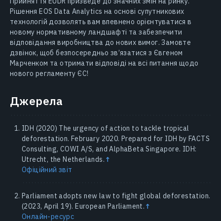
Прийняття EUDR призведе до значних змін на ринку.
Рішення EOS Data Analytics на основі супутникових
технологій дозволять вам впевнено орієнтуватися в
новому нормативному ландшафті та забезпечити
відповідання виробництва до нових вимог. Замовте
дзвінок, щоб безпосередньо зв’язатися з Євгеном
Марченком та отримати відповіді на всі питання щодо
нового регламенту ЄС!
Джерела
IDH (2020) The urgency of action to tackle tropical
deforestation. February 2020. Prepared for IDH by FACTS
Consulting, COWI A/S, and AlphaBeta Singapore. IDH:
Utrecht, the Netherlands.
↑
Офіційний звіт
Parliament adopts new law to fight global deforestation.
(2023, April 19). European Parliament.
↑
Онлайн-ресурс