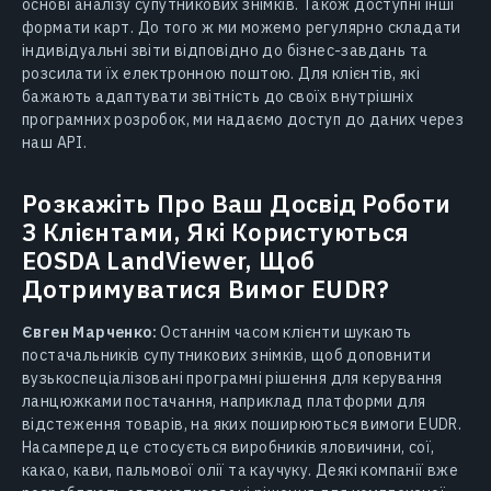
основі аналізу супутникових знімків. Також доступні інші
формати карт. До того ж ми можемо регулярно складати
індивідуальні звіти відповідно до бізнес-завдань та
розсилати їх електронною поштою. Для клієнтів, які
бажають адаптувати звітність до своїх внутрішніх
програмних розробок, ми надаємо доступ до даних через
наш API.
Розкажіть Про Ваш Досвід Роботи
З Клієнтами, Які Користуються
EOSDA LandViewer, Щоб
Дотримуватися Вимог EUDR?
Євген Марченко:
Останнім часом клієнти шукають
постачальників супутникових знімків, щоб доповнити
вузькоспеціалізовані програмні рішення для керування
ланцюжками постачання, наприклад платформи для
відстеження товарів, на яких поширюються вимоги EUDR.
Насамперед це стосується виробників яловичини, сої,
какао, кави, пальмової олії та каучуку. Деякі компанії вже