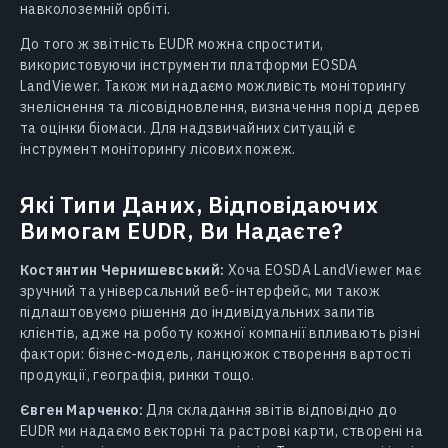
навколоземній орбіті.
До того ж звітність EUDR можна спростити,
використовуючи інструменти платформи EOSDA
LandViewer. Також ми надаємо можливість моніторингу
знеліснення та лісовідновлення, визначення порід дерев
та оцінки біомаси. Для надзвичайних ситуацій є
інструмент моніторингу лісових пожеж.
Які Типи Даних, Відповідаючих
Вимогам EUDR, Ви Надаєте?
Костянтин Чернишевський:
Хоча EOSDA LandViewer має
зручний та універсальний веб-інтерфейс, ми також
підлаштовуємо рішення до індивідуальних запитів
клієнтів, адже на роботу кожної компанії впливають різні
фактори: бізнес-модель, ланцюжок створення вартості
продукції, географія, ринки тощо.
Євген Марченко:
Для складання звітів відповідно до
EUDR ми надаємо векторні та растрові карти, створені на