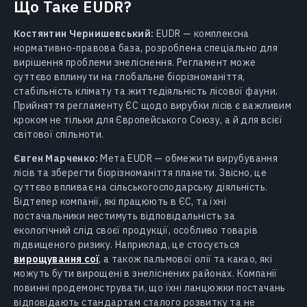
Що Таке EUDR?
Костянтин Чернишевський:
EUDR — комплексна
нормативно-правова база, розроблена спеціально для
вирішення проблеми знеліснення. Регламент може
суттєво вплинути на глобальне біорізноманіття,
стабільність клімату та життєдіяльність лісової фауни.
Прийняття регламенту ЄС щодо вирубки лісів є важливим
кроком не тільки для Європейського Союзу, а й для всієї
світової спільноти.
Євген Марченко:
Мета EUDR — обмежити вирубування
лісів та зберегти біорізноманіття планети. Звісно, це
суттєво впливає на сільськогосподарську діяльність.
Відтепер компанії, які працюють в ЄС, та їхні
постачальники нестимуть відповідальність за
екологічний слід своєї продукції, особливо товарів
підвищеного ризику. Наприклад, це стосується
вирощування сої
, а також пальмової олії та какао, які
можуть бути вирощені в знеліснених районах. Компанії
повинні продемонструвати, що їхні ланцюжки постачань
відповідають стандартам сталого розвитку та не