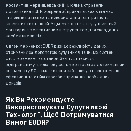
Костянтин Чернишевський:
Є кілька стратегій
дотримання EUDR, зокрема збирання доказів під час
інспекцій на місцях та використання повітряних та
космічних технологій. У цьому контексті супутниковий
моніторинг є ефективним інструментом для складання
необхідних звітів.
Євген Марченко:
EUDR визнає важливість даних,
отриманих за допомогою супутників та інших систем
спостереження за станом Землі. Ці технології
відіграватимуть ключову роль у контролі за дотриманням
регламенту ЄС, оскільки вони забезпечують економічно
ефективні та стійкі способи отримання необхідних
доказів.
Як Ви Рекомендуєте
Використовувати Супутникові
Технології, Щоб Дотримуватися
Вимог EUDR?