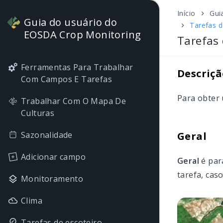
Início
Gui
Guia do usuário do
Tarefas d
EOSDA Crop Monitoring
Tarefas 
Ferramentas Para Trabalhar
Descriçã
Com Campos E Tarefas
Para obter 
Trabalhar Com O Mapa De
Culturas
Sazonalidade
Geral
Adicionar campo
Geral
é par
tarefa, caso
Monitoramento
Clima
Tarefas de escoteiro