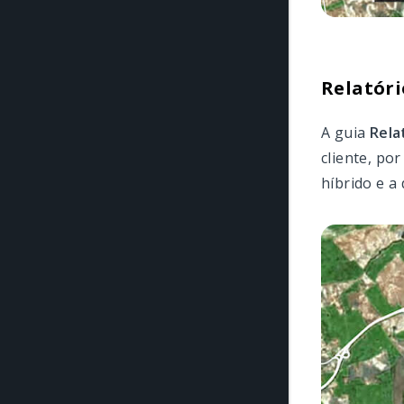
Relatóri
A guia
Rela
cliente, po
híbrido e a