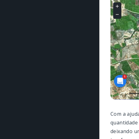
Com a ajuda
quantidade 
deixando um