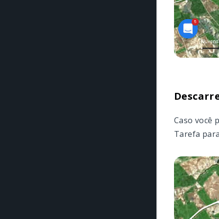
Descarr
Caso você p
Tarefa par