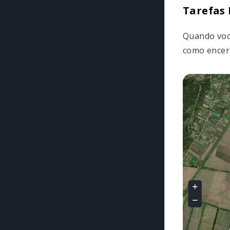
Tarefas
Quando você
como encer