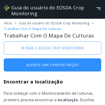
Guia do usuário do EOSDA Crop
Monitoring
Início
Guia do usuário do EOSDA Crop Monitoring
Ferramentas Para Trabalhar Com Campos E
Português
Trabalhar Com O Mapa De Culturas
Tarefas
Trabalhar Com O Mapa De Culturas
Trabalhar Com O Mapa De Culturas
IR PARA O EOSDA CROP MONITORING
Sazonalidade
Adicionar campo
AGENDE UMA DEMONSTRAÇÃO
Monitoramento
Encontrar a localização
Clima
Para começar com o Monitoramento de culturas,
Tarefas de escoteiro
primeiro precisa encontrar a
localização
. Escolha
Visão Geral