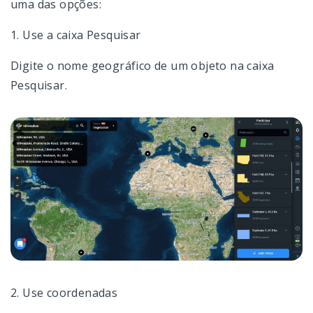
uma das opções:
Mapas VRA
1. Use a caixa Pesquisar
Atividade de Campo
Digite o nome geográfico de um objeto na caixa
Pesquisar.
Gestor de Dados
Gestor De Campos
Gestão de Equipes
Configurações
Conta E Preço
Acesso Através De API
2. Use coordenadas