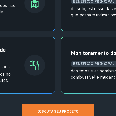
BENEFÍCIO PRINCIPAL:
ades não
do solo, estresse da 
de
que possam indicar po
 de
Monitoramento do
BENEFÍCIO PRINCIPAL:
asões,
dos tetos e as sombras
ios no
combustível e mudanç
utos.
DISCUTA SEU PROJETO