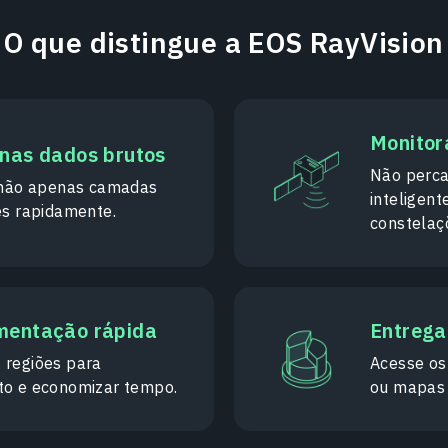
O que distingue a EOS RayVision
Monitor
enas dados brutos
Não perca
, não apenas camadas
inteligent
es rapidamente.
constelaç
ementação rápida
Entrega 
 regiões para
Acesse os
to e economizar tempo.
ou mapas 