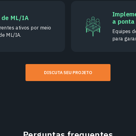
Impleme
s de ML/IA
a ponta
entes ativos por meio
Equipes d
de ML/IA.
para garan
DISCUTA SEU PROJETO
Perguntas frequentes