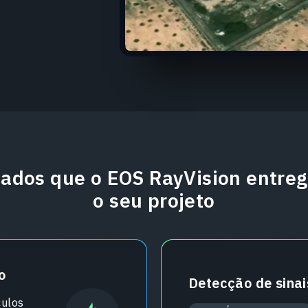
tados que o EOS RayVision entreg
o seu projeto
o
Detecção de sina
culos