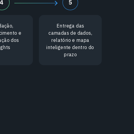
4
5
dação,
Entrega das
cimento e
camadas de dados,
zação dos
relatório e mapa
ights
inteligente dentro do
prazo