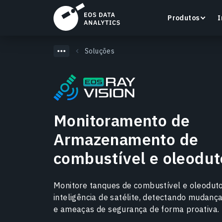
Produtos
I
Soluções
LandViewer
Monitoramento de
Pesquise, visualize e analise imagens de satélite
diretamente no seu navegador.
Armazenamento de
combustível e oleodut
Saiba mais
Monitore tanques de combustível e oleodut
inteligência de satélite, detectando mudan
e ameaças de segurança de forma proativa.