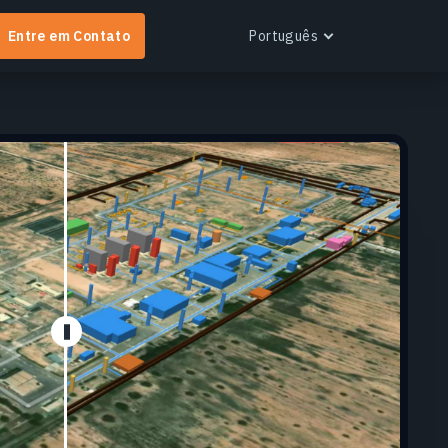
Entre em Contato
Português
English
Español
Português
Українська
EOS RayVision
btenha relatórios analíticos personalizados com
isualização avançada para qualquer setor.
aiba mais