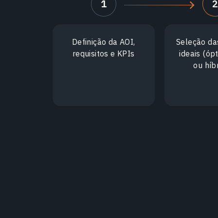
1
Definição da AOI,
Seleção da
requisitos e KPIs
ideais (óp
ou híb