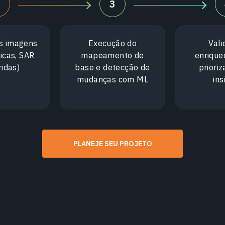
2
3
s imagens
Execução do
Vali
ticas, SAR
mapeamento de
enrique
ridas)
base e detecção de
priori
mudanças com ML
ins
PLANEJE SEU PROJETO