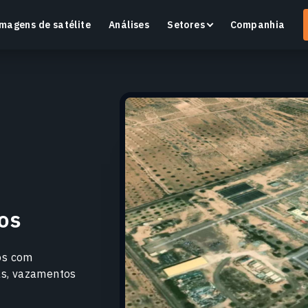
magens de satélite
Análises
Setores
Companhia
Crop Monitoring
Monitore a saúde das culturas e as condições dos
O
campos com uma plataforma inteligente de
v
agricultura de precisão.
os
Saiba mais
S
os com
ças, vazamentos