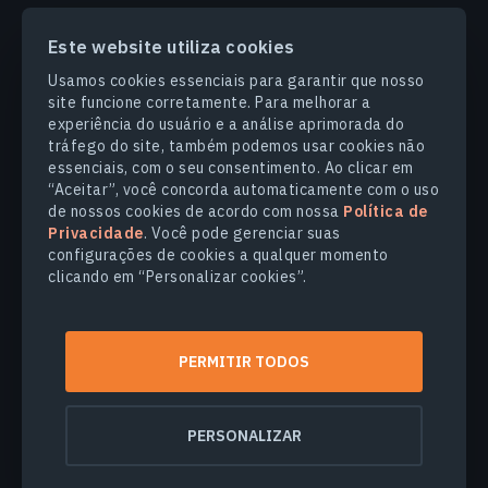
Este website utiliza cookies
PRODUCTS & SOLUTIONS
Usamos cookies essenciais para garantir que nosso
site funcione corretamente. Para melhorar a
SETORES
experiência do usuário e a análise aprimorada do
tráfego do site, também podemos usar cookies não
essenciais, com o seu consentimento. Ao clicar em
COMPANHIA
“Aceitar”, você concorda automaticamente com o uso
de nossos cookies de acordo com nossa
Política de
Privacidade
. Você pode gerenciar suas
EXPLORE
configurações de cookies a qualquer momento
clicando em “Personalizar cookies”.
© 2026
EOS Data Analytics,Inc.
Todos os direitos reservados.
PERMITIR TODOS
Termos de Uso
Politica de Privacidade
Não venda minhas informações pessoais
PERSONALIZAR
Segurança dos dados