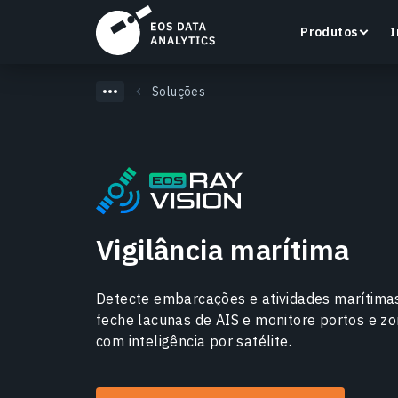
Produtos
I
Soluções
LandViewer
Pesquise, visualize e analise imagens de satélite
diretamente no seu navegador.
Vigilância marítima
Saiba mais
Detecte embarcações e atividades marítima
feche lacunas de AIS e monitore portos e zo
com inteligência por satélite.