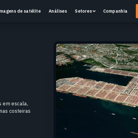
magens de satélite
Análises
Setores
Companhia
Crop Monitoring
Monitore a saúde das culturas e as condições dos
O
campos com uma plataforma inteligente de
v
agricultura de precisão.
Saiba mais
S
s em escala,
nas costeiras