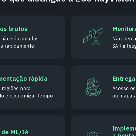
dos brutos
Monitor
, não só camadas
Não perca
es rapidamente.
SAR intel
ementação rápida
Entrega 
 regiões para
Acesse os
to e economizar tempo.
ou mapas 
Impleme
s de ML/IA
a ponta