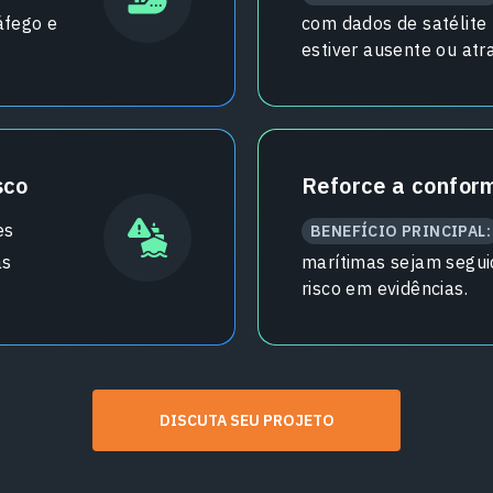
áfego e
com dados de satélit
estiver ausente ou atr
sco
Reforce a confor
es
BENEFÍCIO PRINCIPAL:
as
marítimas sejam segu
risco em evidências.
DISCUTA SEU PROJETO