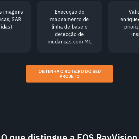
s imagens
Execução do
Vali
ticas, SAR
mapeamento de
enrique
ridas)
linha de base e
priori
detecção de
ins
mudanças com ML
OBTENHA O ROTEIRO DO SEU
PROJETO
O que distingue a EOS RayVision