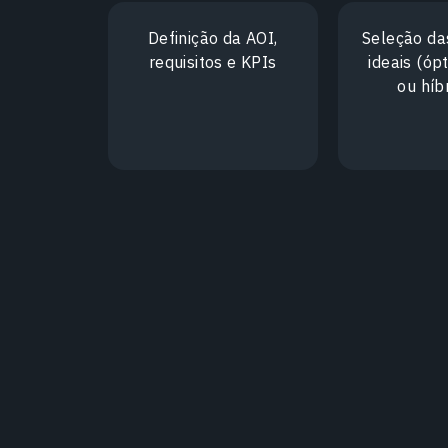
Definição da AOI,
Seleção da
requisitos e KPIs
ideais (óp
ou híb