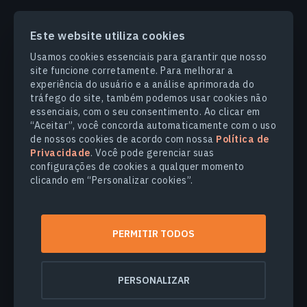
Este website utiliza cookies
PRODUCTS & SOLUTIONS
Usamos cookies essenciais para garantir que nosso
site funcione corretamente. Para melhorar a
SETORES
experiência do usuário e a análise aprimorada do
tráfego do site, também podemos usar cookies não
essenciais, com o seu consentimento. Ao clicar em
COMPANHIA
“Aceitar”, você concorda automaticamente com o uso
de nossos cookies de acordo com nossa
Política de
Privacidade
. Você pode gerenciar suas
EXPLORE
configurações de cookies a qualquer momento
clicando em “Personalizar cookies”.
© 2026
EOS Data Analytics,Inc.
Todos os direitos reservados.
PERMITIR TODOS
Termos de Uso
Politica de Privacidade
Não venda minhas informações pessoais
PERSONALIZAR
Segurança dos dados