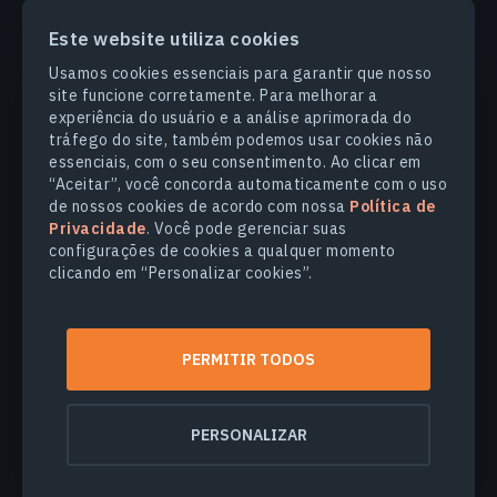
Este website utiliza cookies
PRODUCTS & SOLUTIONS
Usamos cookies essenciais para garantir que nosso
site funcione corretamente. Para melhorar a
SETORES
experiência do usuário e a análise aprimorada do
tráfego do site, também podemos usar cookies não
essenciais, com o seu consentimento. Ao clicar em
COMPANHIA
“Aceitar”, você concorda automaticamente com o uso
de nossos cookies de acordo com nossa
Política de
Privacidade
. Você pode gerenciar suas
EXPLORE
configurações de cookies a qualquer momento
clicando em “Personalizar cookies”.
© 2026
EOS Data Analytics,Inc.
Todos os direitos reservados.
PERMITIR TODOS
Termos de Uso
Politica de Privacidade
Não venda minhas informações pessoais
PERSONALIZAR
Segurança dos dados