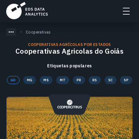
Cooperativas
COOPERATIVAS AGRÍCOLAS POR ESTADOS
Cooperativas Agricolas do Goiás
Etiquetas populares
GO
MG
MS
MT
PR
RS
SC
SP