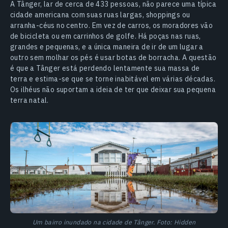
A Tânger, lar de cerca de 433 pessoas, não parece uma típica
cidade americana com suas ruas largas, shoppings ou
arranha-céus no centro. Em vez de carros, os moradores vão
de bicicleta ou em carrinhos de golfe. Há poças nas ruas,
grandes e pequenas, e a única maneira de ir de um lugar a
outro sem molhar os pés é usar botas de borracha. A questão
é que a Tânger está perdendo lentamente sua massa de
terra e estima-se que se torne inabitável em várias décadas.
Os ilhéus não suportam a ideia de ter que deixar sua pequena
terra natal.
Um bairro inundado na cidade de Tânger. Foto: Hidden