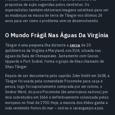
propostas de ação sugeridas pelos cientistas. Os
especialistas também obtiveram imagens satelitais para ver
as mudanças na massa de terra de Tânger nos últimos 24
anos para ver como o problema vem se desenvolvendo.
O Mundo Frágil Nas Águas Da Virgínia
Tânger é uma pequena ilha distante a
cerca
de 20
quilômetros da Virgínia e Maryland, nos EUA, situada nas
águas da Baía de Chesapeake. Juntamente com Goose,
Uppards e Port Isobel, forma o grupo de ilhas chamado de
Ilhas Tânger.
Depois de ser descoberta pelo capitão John Smith em 1608, a
Tânger foi usada pela comunidade Pocomoke para caça e
pesca, logo foi supostamente comprada por um colono, o
Senhor West, do povo Pocomoke (de americanos nativos) por
dois sobretudos em 1666 e definitivamente colonizada pelos
europeus no final de 1700. Hoje, a maioria dos ilhéus ganha a
vida vendendo frutos do mar – ostras e caranguejos azuis.