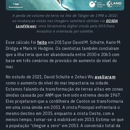
A perda de volume de terra na ilha de Tânger de 1998 a 2022;
as mudanças vistas nas imagens satelitais obtidas via
EOSDA
LandViewer
, uma ferramenta digital criada pela EOS Data
Analytics e orientada por satélite.
Esse cálculo foi
feito
em 2015 por David M. Schulte, Karin M.
Dridge e Mark H. Hudgins. Os cientistas também concluíram
que a ilha teria que ser abandonada entre 2030 e 2065 com
base em três cenários de previsão de aumento do nível do
mar.
No estudo de 2021, David Schulte e Zehao Wu
avaliaram
como o aumento do nível do mar impactaria na cidade.
Estamos falando da transformação de terras altas em zonas
úmidas causada por ANM que tem sido extrema desde 1967.
Eles projetaram que a cordilheira de Canton se transformaria
em uma zona úmida em 2051. A crista Principal enfrentará o
mesmo destino em 2035, enquanto a crista Oeste, com a
menos tempo, tornar-se-á inabitável em 2033. Estima-se que
a população “chegue a zero” em 2053. A conversão total da