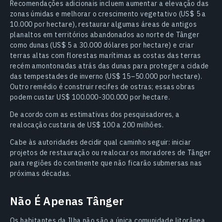
Recomendações adicionais incluem aumentar a elevação das
zonas úmidas e melhorar o crescimento vegetativo (US$ 5 a
10.000 por hectare), restaurar algumas áreas de antigos
planaltos em territórios abandonados ao norte de Tânger
como dunas (US$ 5 a 30.000 dólares por hectare) e criar
terras altas com florestas marítimas as costas das terras
recém amontonadas atrás das dunas para proteger a cidade
das tempestades de inverno (US$ 15–50.000 por hectare).
Outro remédio é construir recifes de ostras; essas obras
podem custar US$ 100.000-300.000 por hectare.
De acordo com as estimativas dos pesquisadores, a
realocação custaria de US$ 100 a 200 milhões.
Cabe às autoridades decidir qual caminho seguir: iniciar
projetos de restauração ou realocar os moradores de Tânger
para regiões do continente que não ficarão submersas nas
próximas décadas.
Não É Apenas Tânger
Os habitantes da Ilha não são a única comunidade litorânea