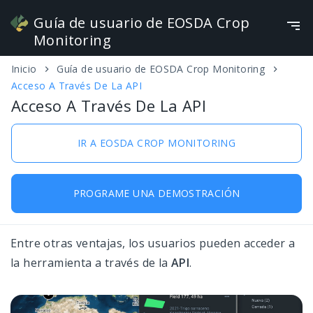
Guía de usuario de EOSDA Crop
Monitoring
Inicio
Guía de usuario de EOSDA Crop Monitoring
Herramientas Para Trabajar Con Campos Y
Español
Acceso A Través De La API
Tareas
Acceso A Través De La API
Trabajo Con Crop Map
IR A EOSDA CROP MONITORING
Estacionalidad
Añadir campo
PROGRAME UNA DEMOSTRACIÓN
Monitorización
Entre otras ventajas, los usuarios pueden acceder a
El tiempo
la herramienta a través de la
API
.
Tareas de exploración
Resumen