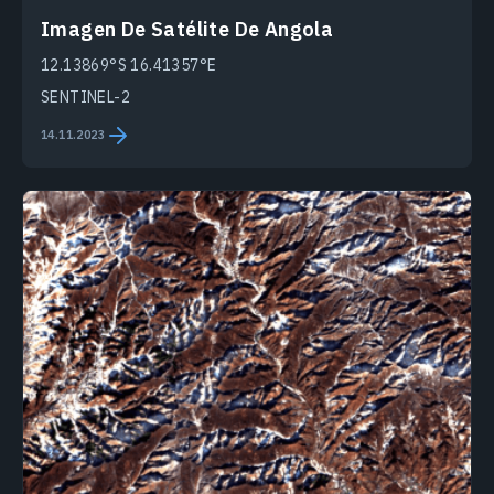
Imagen De Satélite De Angola
12.13869°S 16.41357°E
SENTINEL-2
14.11.2023