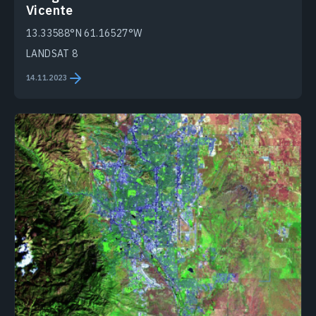
Vicente
13.33588°N 61.16527°W
LANDSAT 8
14.11.2023