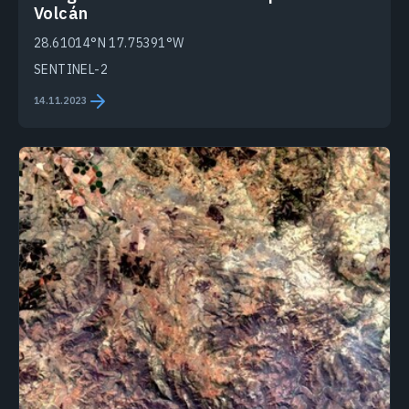
Volcán
28.61014°N 17.75391°W
SENTINEL-2
14.11.2023