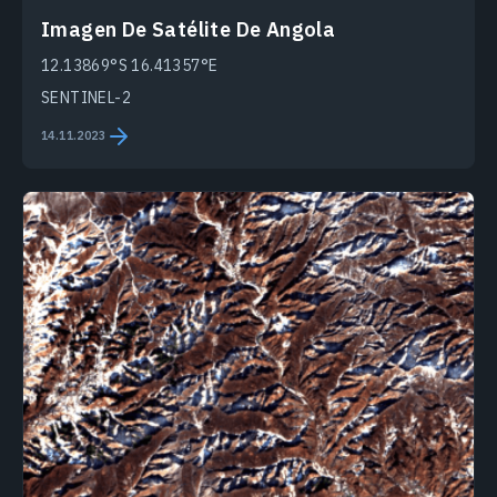
Imagen De Satélite De Angola
12.13869°S 16.41357°E
SENTINEL-2
14.11.2023