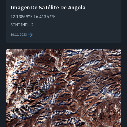
Imagen De Satélite De Angola
12.13869°S 16.41357°E
SENTINEL-2
16.11.2023