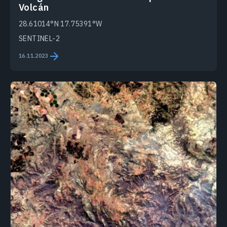
Volcán
28.61014°N 17.75391°W
SENTINEL-2
16.11.2023