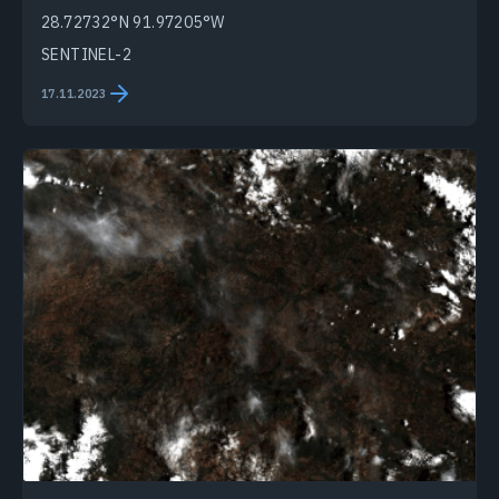
28.72732°N 91.97205°W
SENTINEL-2
17.11.2023