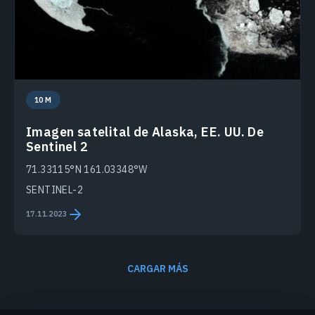
10 M
Imagen satelital de Alaska, EE. UU. De
Sentinel 2
71.33115°N 161.03348°W
SENTINEL-2
17.11.2023
CARGAR MÁS