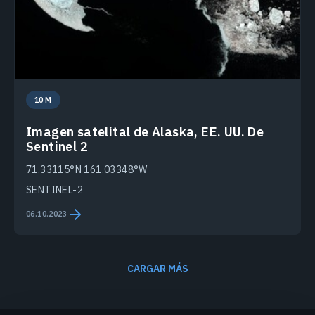
10 M
Imagen satelital de Alaska, EE. UU. De
Sentinel 2
71.33115°N 161.03348°W
SENTINEL-2
06.10.2023
CARGAR MÁS