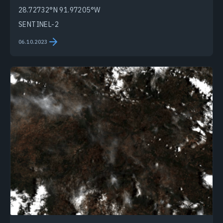
28.72732°N 91.97205°W
SENTINEL-2
06.10.2023