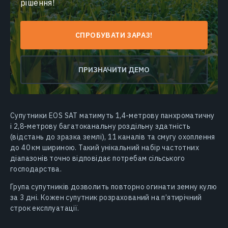
рішення!
СПРОБУВАТИ ЗАРАЗ!
ПРИЗНАЧИТИ ДЕМО
Супутники EOS SAT матимуть 1,4-метрову панхроматичну
і 2,8-метрову багатоканальну роздільну здатність
(відстань до зразка землі), 11 каналів та смугу охоплення
до 40 км шириною. Такий унікальний набір частотних
діапазонів точно відповідає потребам сільського
господарства.
Група супутників дозволить повторно огинати земну кулю
за 3 дні. Кожен супутник розрахований на п’ятирічний
строк експлуатації.