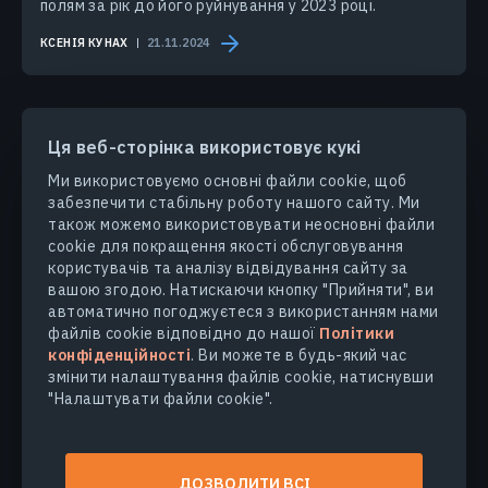
полям за рік до його руйнування у 2023 році.
КСЕНІЯ КУНАХ
21.11.2024
Ця веб-сторінка використовує кукі
Ми використовуємо основні файли cookie, щоб
забезпечити стабільну роботу нашого сайту. Ми
ПРОДУКТИ ТА РІШЕННЯ
також можемо використовувати неосновні файли
cookie для покращення якості обслуговування
ГАЛУЗІ
користувачів та аналізу відвідування сайту за
вашою згодою. Натискаючи кнопку "Прийняти", ви
автоматично погоджуєтеся з використанням нами
КОМПАНІЯ
файлів cookie відповідно до нашої
Політики
конфіденційності
. Ви можете в будь-який час
змінити налаштування файлів cookie, натиснувши
ДІЗНАТИСЯ БІЛЬШЕ
"Налаштувати файли cookie".
© 2026
EOS Data Analytics,Inc.
ДОЗВОЛИТИ ВСІ