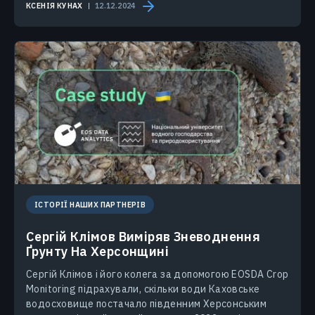
КСЕНІЯ КУНАХ
12.12.2024
ІСТОРІЇ НАШИХ ПАРТНЕРІВ
Сергій Клімов Виміряв Зневоднення
Ґрунту На Херсонщині
Сергій Клімов і його колега за допомогою EOSDA Crop
Monitoring підрахували, скільки води Каховське
водосховище постачало південним Херсонським