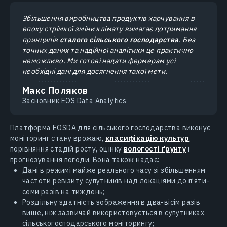
Збільшення виробництва продуктів харчування в
епоху стрімкої зміни клімату вимагає дотримання
принципів
сталого сільського господарства
. Без
точних даних та надійної аналітики це практично
неможливо. Ми готові надати фермерам усі
необхідні дані для досягнення такої мети.
Макс Поляков
Засновник EOS Data Analytics
Платформа EOSDA для сільського господарства виконує
моніторинг стану врожаю,
класифікацію культур
,
порівняння стадій росту, оцінку
вологості ґрунту
і
прогнозування погоди. Вона також надає:
Дані в режимі майже реального часу зі збільшенням
частоти ревізиту супутників над локаціями до п’яти-
семи разів на тиждень;
Роздільну здатність зображення в два-вісім разів
вище, ніж зазвичай використовується в супутниках
сільськогосподарського моніторингу;