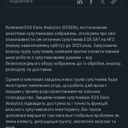
Поділитися:
Компанія EOS Data Analytics (EOSDA), постачальник
аналітики супутникових зображень, оголосила про свої
плани вивести сім оптичних супутників EOS SAT на НГО
(низьку навколоземну орбіту) до 2025 року. Запускаючи
власну групу супутників, компанія прагне охопити повний
цикл роботи з супутниковими даними – від
безпосереднього збору зображень до їх обробки, аналізу,
розподілу та доставки.
Одним із ключових завдань нової групи супутників буде
моніторинг земельних угідь, що робить цей проєкт
першим у своєму роді орієнтованим на сільське
господарство. Завдяки новим супутникам, EOS Data
Analytics підвищить доступність і точність функцій
власного супутникового моніторингу. Він також
допоможе вирішити такі нагальні глобальні проблеми, як
зміна клімату, деградація ґрунту, екологічні загрози та
інше.