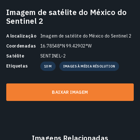
Imagem de satélite do México do
Sentinel 2
A localização
Imagem de satélite do México do Sentinel 2
Coordenadas
16.78548°N 99.42902°W
Satélite
SENTINEL-2
Etiquetas
10 M
IMAGES À MÉDIA RÉSOLUTION
BAIXAR IMAGEM
Imagens Relacionadas