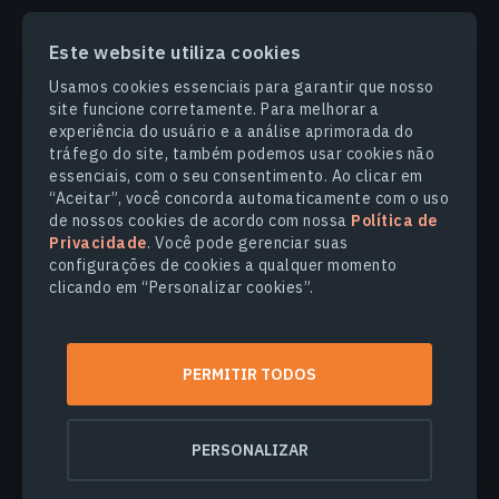
Este website utiliza cookies
PRODUCTS & SOLUTIONS
Usamos cookies essenciais para garantir que nosso
site funcione corretamente. Para melhorar a
SETORES
experiência do usuário e a análise aprimorada do
tráfego do site, também podemos usar cookies não
essenciais, com o seu consentimento. Ao clicar em
COMPANHIA
“Aceitar”, você concorda automaticamente com o uso
de nossos cookies de acordo com nossa
Política de
Privacidade
. Você pode gerenciar suas
EXPLORE
configurações de cookies a qualquer momento
clicando em “Personalizar cookies”.
© 2026
EOS Data Analytics,Inc.
Todos os direitos reservados.
PERMITIR TODOS
Termos de Uso
Politica de Privacidade
Não venda minhas informações pessoais
PERSONALIZAR
Segurança dos dados