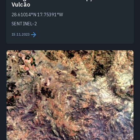
Vulcão
28.61014°N 17.75391°W
SENTINEL-2
15.11.2023