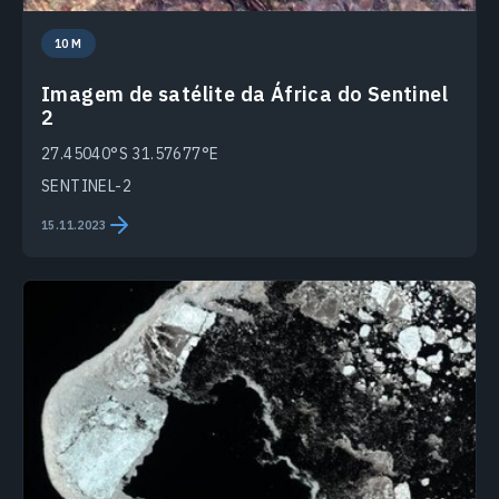
10 M
Imagem de satélite da África do Sentinel
2
27.45040°S 31.57677°E
SENTINEL-2
15.11.2023