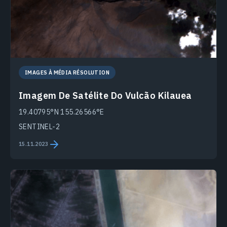
IMAGES À MÉDIA RÉSOLUTION
Imagem De Satélite Do Vulcão Kilauea
19.40795°N 155.26566°E
SENTINEL-2
15.11.2023