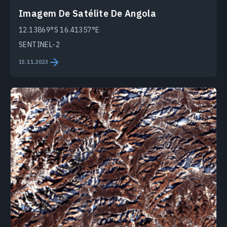
Imagem De Satélite De Angola
12.13869°S 16.41357°E
SENTINEL-2
15.11.2023