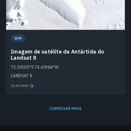
10 M
Imagem de satélite da Antártida do
Landsat 8
73.30105°S 74.45984°W
LANDSAT 8
16.04.2024
CARREGAR MAIS