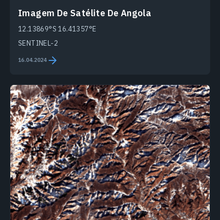
Imagem De Satélite De Angola
12.13869°S 16.41357°E
SENTINEL-2
16.04.2024