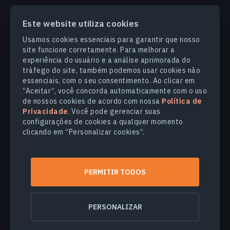
Este website utiliza cookies
PRODUCTS & SOLUTIONS
Usamos cookies essenciais para garantir que nosso
site funcione corretamente. Para melhorar a
SETORES
experiência do usuário e a análise aprimorada do
tráfego do site, também podemos usar cookies não
essenciais, com o seu consentimento. Ao clicar em
COMPANHIA
“Aceitar”, você concorda automaticamente com o uso
de nossos cookies de acordo com nossa
Política de
Privacidade
. Você pode gerenciar suas
EXPLORE
configurações de cookies a qualquer momento
clicando em “Personalizar cookies”.
© 2026
EOS Data Analytics,Inc.
Todos os direitos reservados.
PERMITIR TODOS
Termos de Uso
Politica de Privacidade
Não venda minhas informações pessoais
PERSONALIZAR
Segurança dos dados