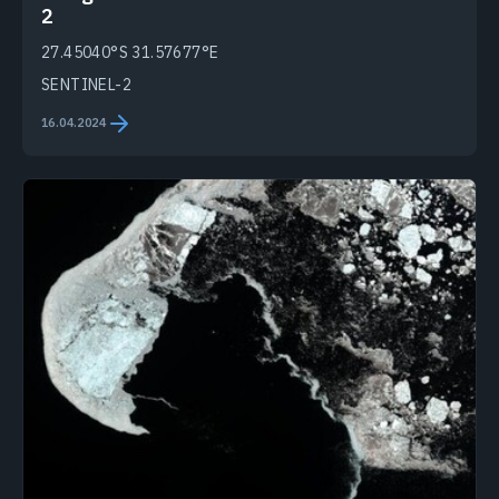
2
27.45040°S 31.57677°E
SENTINEL-2
16.04.2024