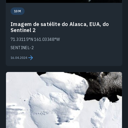
10 M
Imagem de satélite do Alasca, EUA, do
Sentinel 2
71.33115°N 161.03348°W
SENTINEL-2
16.04.2024