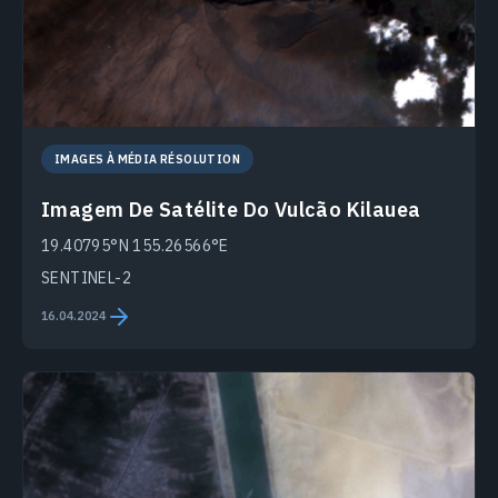
IMAGES À MÉDIA RÉSOLUTION
Imagem De Satélite Do Vulcão Kilauea
19.40795°N 155.26566°E
SENTINEL-2
16.04.2024