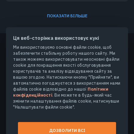
ПОКАЗАТИ БІЛЬШЕ
Ця веб-сторінка використовує кукі
Ми використовуємо основні файли cookie, щоб
забезпечити стабільну роботу нашого сайту. Ми
ПРОДУКТИ ТА РІШЕННЯ
також можемо використовувати неосновні файли
cookie для покращення якості обслуговування
ГАЛУЗІ
користувачів та аналізу відвідування сайту за
вашою згодою. Натискаючи кнопку "Прийняти", ви
автоматично погоджуєтеся з використанням нами
КОМПАНІЯ
файлів cookie відповідно до нашої
Політики
конфіденційності
. Ви можете в будь-який час
змінити налаштування файлів cookie, натиснувши
ДІЗНАТИСЯ БІЛЬШЕ
"Налаштувати файли cookie".
© 2026
EOS Data Analytics,Inc.
ДОЗВОЛИТИ ВСІ
Всі права захищені.