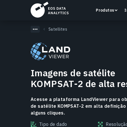
Produtos
I
Satellites
LandViewer
Pesquise, visualize e analise imagens de satélite
Imagens de satélite
diretamente no seu navegador.
KOMPSAT-2 de alta re
Saiba mais
Acesse a plataforma LandViewer para o
de satélite KOMPSAT-2 em alta definiçã
alguns cliques.
Tipo de dado
Resoluçã