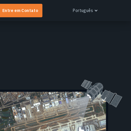
Entre em Contato
Português
English
Español
Português
Українська
EOS RayVision
btenha relatórios analíticos personalizados com
isualização avançada para qualquer setor.
aiba mais