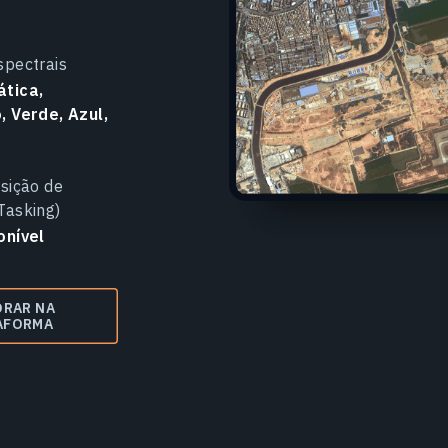
spectrais
tica,
 Verde, Azul,
sição de
Tasking)
onível
ORAR NA
AFORMA