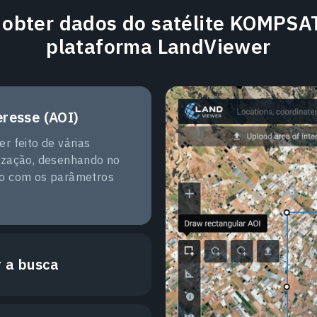
obter dados do satélite KOMPSA
plataforma LandViewer
eresse (AOI)
r feito de várias
ização, desenhando no
vo com os parâmetros
r a busca