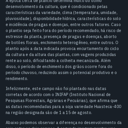
A época certa de plantio determina muito do ótimo
desenvolvimento da cultura, que é condicionado pelas
características da variedade, clima (temperatura, umidade,
pluviosidade), disponibilidade hídrica, características do solo
e incidência de pragas e doenças, entre outros fatores. Caso
o plantio seja feito fora do período recomendado, há risco de
estresse da planta, presença de pragas e doenças, aborto
de botões florais, enchimento heterogêneo, entre outros. O
plantio após a data indicada provoca encurtamento do ciclo
da cultura e da altura das plantas, com vagens produzidas
rente ao solo, dificultando a colheita mecanizada. Além
disso, o período de enchimento dos grãos ocorre fora do
período chuvoso, reduzindo assim o potencial produtivo e o
rendimento.
Infelizmente, este campo não foi plantado nas datas
corretas de acordo com o INIFAP (Instituto Nacional de
Pesquisas Florestais, Agrárias e Pecuárias), que afirma que
as datas recomendadas para a soja variedade Huasteca-400
na região designada são de 1 a 15 de agosto.
Abaixo podemos observar a diferença no desenvolvimento da