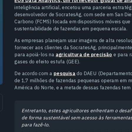
EOS Data Analytics, um fornecedor global de aná
inteligência artificial, enсetou uma parceria estraté
desenvolvedor de SocratesAg, com sede em San Die
Carbono (FCMS) focada em dispositivos móveis que 
sustentabilidade de fazendas em pequena escala.
As empresas planejam usar imagens de alta resoluç
fornecer aos clientes da SocratesAg, principalmente
para apoiá-los na
agricultura de precisão
e para r
gases do efeito estufa (GEE).
De acordo com a
pesquisa
do DAEU (Departamento d
de 1,7 milhões de fazendas pequenas operam em m
América do Norte, e a metade dessas fazendas tem
Entretanto, estes agricultores enfrentam o desaf
de forma sustentável sem acesso às ferramentas
para fazê-lo.