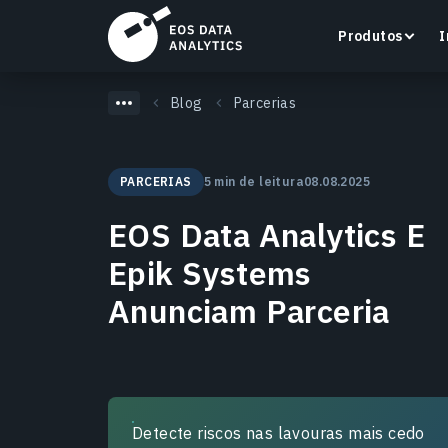
Produtos
I
Blog
Parcerias
PARCERIAS
5 min de leitura
08.08.2025
LandViewer
EOS Data Analytics E
Pesquise, visualize e analise imagens de satélite
diretamente no seu navegador.
Epik Systems
Anunciam Parceria
Saiba mais
Detecte riscos nas lavouras mais cedo