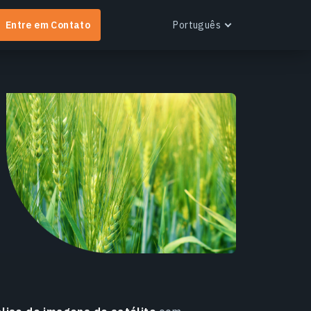
Entre em Contato
Português
English
Español
Português
Українська
EOS RayVision
Русский
btenha relatórios analíticos personalizados com
isualização avançada para qualquer setor.
aiba mais