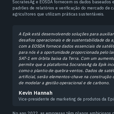
SocratesAg e EOSDA fornecem os dados baseados em
padrões de relatórios e verificação do mercado de
agricultores que utilizam práticas sustentáveis.
A Epik está desenvolvendo soluções para auxiliar
desafios operacionais e de sustentabilidade da a
com a EOSDA fornece dados essenciais de satéli
para nós é a oportunidade proporcionada pelo la
SAT-1 em órbita baixa da Terra. Com um aumento
permite que a plataforma SocratesAg da Epik inco
como o plantio de quebra-ventos. Dados de satél
artificial, serão elementos-chave na construção
de modelar a gestão operacional e de carbono.
Kevin Hannah
Vice-presidente de marketing de produtos da Ep
No ano 2022, as empresas têm planos ambiciosos p