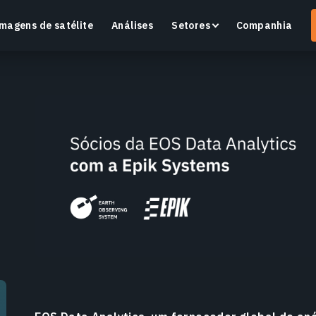
magens de satélite
Análises
Setores
Companhia
Crop Monitoring
Monitore a saúde das culturas e as condições dos
O
campos com uma plataforma inteligente de
v
agricultura de precisão.
Saiba mais
S